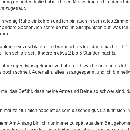
nung gefunden hatte habe ich den Mietvertrag nicht unterschrie
t zugetraut.
 ein wenig Ruhe einkehren und ich bin auch in sein altes Zimm
z andere Sachen. Ich schreibe mal in Stichpunkten auf, was ich
orum:
robleme einzuschlafen. Und wenn ich es tue, dann mache ich 1 
i. Ich schlafe seit längerem etwa 2 bis 5 Stunden nachts.
 ohne irgendwas geträumt zu haben. Ich wache auf und es fühlt
pocht schnell, Adrenalin, alles ist angespannt und ich bin hell
r mal das Gefühl, dass meine Arme und Beine so schwer sind, 
h mal zeit für mich habe ist es kein bisschen gut. Es fühlt sich 
ht mehr. Am Anfang bin ich nur immer zu spät aus dem Bett gek
ann die Zeit abends raus arbeiten, was aber eigentlich gar nic