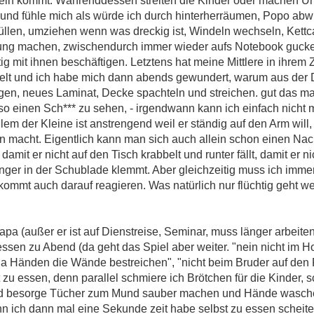
ein kommt. Währenddessen streiten die Kinder oder machen Un
und fühle mich als würde ich durch hinterherräumen, Popo abw
üllen, umziehen wenn was dreckig ist, Windeln wechseln, Kettc
ng machen, zwischendurch immer wieder aufs Notebook gucken
tig mit ihnen beschäftigen. Letztens hat meine Mittlere in ihrem
ielt und ich habe mich dann abends gewundert, warum aus der 
legen, neues Laminat, Decke spachteln und streichen. gut das ma
o einen Sch*** zu sehen, - irgendwann kann ich einfach nicht 
lem der Kleine ist anstrengend weil er ständig auf den Arm will,
nn macht. Eigentlich kann man sich auch allein schon einen Nac
damit er nicht auf den Tisch krabbelt und runter fällt, damit er n
 Finger in der Schublade klemmt. Aber gleichzeitig muss ich imm
ommt auch darauf reagieren. Was natürlich nur flüchtig geht w
 (außer er ist auf Dienstreise, Seminar, muss länger arbeiten,
ssen zu Abend (da geht das Spiel aber weiter. "nein nicht im H
ella Händen die Wände bestreichen", "nicht beim Bruder auf den
it zu essen, denn parallel schmiere ich Brötchen für die Kinder, 
nd besorge Tücher zum Mund sauber machen und Hände waschen
 ich dann mal eine Sekunde zeit habe selbst zu essen scheite