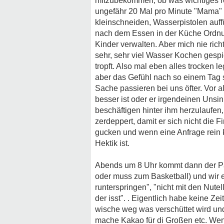
mitzubekommen, ob was wichtiges r
ungefähr 20 Mal pro Minute "Mama" 
kleinschneiden, Wasserpistolen auff
nach dem Essen in der Küche Ordnu
Kinder verwalten. Aber mich nie rich
sehr, sehr viel Wasser Kochen gesp
tropft. Also mal eben alles trocken 
aber das Gefühl nach so einem Tag s
Sache passieren bei uns öfter. Vor al
besser ist oder er irgendeinen Unsi
beschäftigen hinter ihm herzulaufen, 
zerdeppert, damit er sich nicht die
gucken und wenn eine Anfrage rein k
Hektik ist.
Abends um 8 Uhr kommt dann der Papa
oder muss zum Basketball) und wir e
runterspringen", "nicht mit den Nut
der isst". . Eigentlich habe keine Ze
wische weg was verschüttet wird u
mache Kakao für di Großen etc. Wenn