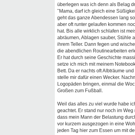
überlegen was ich denn als Belag dra
"Mama, darf ich gleich eine Süßigkei
geht das ganze Abendessen lang so. 
aber oft runter gelaufen kommen no
hat. Bis alle wirklich schlafen ist 
abräumen, Ablagen sauber, Stühle a
ihrem Teller. Dann fegen und wische
die abendlichen Routinearbeiten er
Er hat durch seine Geschichte massi
setze ich mich mit meinem Notebook
Bett. Da er nachts oft Albträume un
stelle mir dafür einen Wecker. Nach
Logopäden bringen, einmal die Wo
Großen zum Fußball.
Weil das alles zu viel wurde habe i
geachtet. Er stand nur noch im Weg 
dass mein Mann der Belastung durch
vor kurzem ausgezogen in eine Wohng
jeden Tag hier zum Essen um mit den 