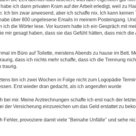
be ich dann privaten Kram auf der Arbeit erledigt, weil zu Haus
ehr. Ich bin zwar anwesend, aber ich schaffe nix. Ich kann keine
habe über 800 ungelesene Emails in meinem Posteingang. Und i
n ich die Wörter lese. Vor kurzem hatte ich ein Gespräch mit me
mir gesagt haben, dass sie das Gefühl hätten, dass mich die A
hmal im Büro auf Toilette, meistens Abends zu hause im Bett. 
raurig, dass ich nichts mehr schaffe, dass ich die Trennung nicht
 traurig.
tztens bin ich zwei Wochen in Folge nicht zum Logopädie Termi
essen. Erst wieder dran gedacht, als ich angerufen wurde
ch bei mir. Meine Arztrechnungen schaffe ich erst nach der let
bei der Versicherung einzureichen um das Geld erstattet zu be
ch Fehler, provoziere damit viele "Beinahe Unfälle" und sehe n