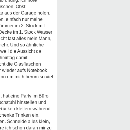
ordnung. Ich höre
ischen, Obst
ar aus der Garage holen,
, einfach nur meine
 Zimmer im 2. Stock mit
Decke im 1. Stock Wasser
cht fast alles mein Mann,
mehr. Und so ähnliche
 weil die Aussicht da
hmittag damit
icht die Glasflaschen
er wieder aufs Notebook
enn um mich herum so viel
 hat eine Party im Büro
ochstuhl hinstellen und
 Rücken klettern während
schenke Trinken ein,
. Schneide alles klein,
re ich schon daran mir zu