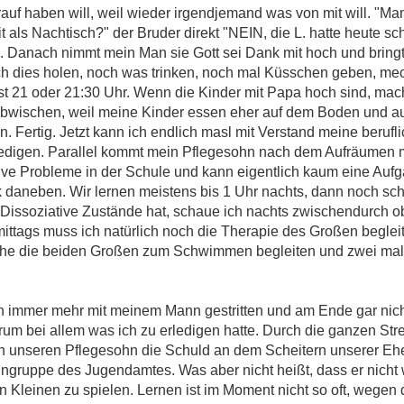
uf haben will, weil wieder irgendjemand was von mit will. "Mama
t als Nachtisch?" der Bruder direkt "NEIN, die L. hatte heute 
Danach nimmt mein Man sie Gott sei Dank mit hoch und bringt 
ch dies holen, noch was trinken, noch mal Küsschen geben, me
meist 21 oder 21:30 Uhr. Wenn die Kinder mit Papa hoch sind, mac
bwischen, weil meine Kinder essen eher auf dem Boden und auf
n. Fertig. Jetzt kann ich endlich masl mit Verstand meine beruf
ledigen. Parallel kommt mein Pflegesohn nach dem Aufräumen 
ve Probleme in der Schule und kann eigentlich kaum eine Aufga
 daneben. Wir lernen meistens bis 1 Uhr nachts, dann noch sch
d Dissoziative Zustände hat, schaue ich nachts zwischendurch o
mittags muss ich natürlich noch die Therapie des Großen beglei
che die beiden Großen zum Schwimmen begleiten und zwei ma
ch immer mehr mit meinem Mann gestritten und am Ende gar nicht
rum bei allem was ich zu erledigen hatte. Durch die ganzen Stre
 unseren Pflegesohn die Schuld an dem Scheitern unserer Ehe 
ruppe des Jugendamtes. Was aber nicht heißt, dass er nicht wei
Kleinen zu spielen. Lernen ist im Moment nicht so oft, wegen d