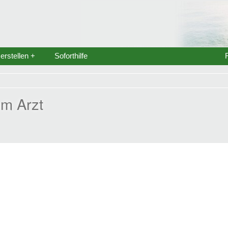
rstellen +
Soforthilfe
um Arzt