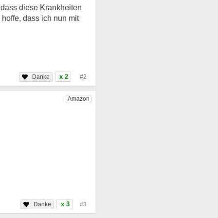
 dass diese Krankheiten
offe, dass ich nun mit
x 2
#2
x 3
#3