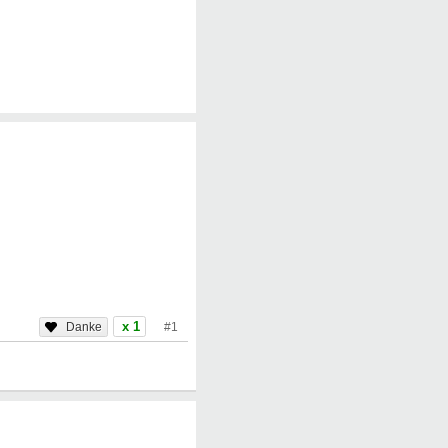
x 1
#1