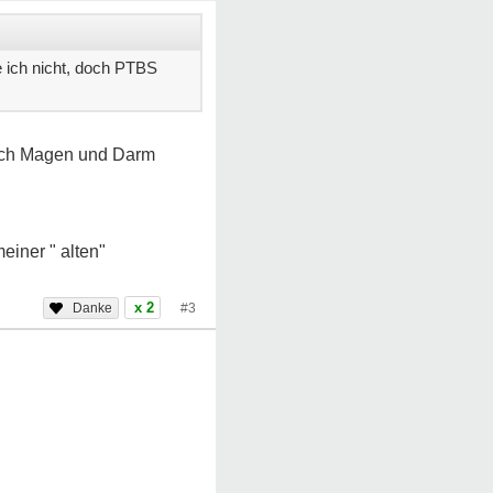
 ich nicht, doch PTBS
durch Magen und Darm
einer " alten"
x 2
#3