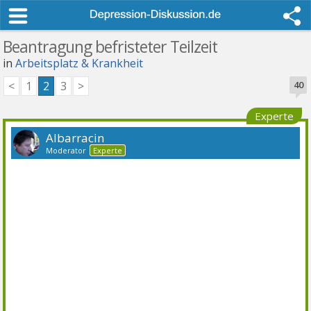
Beantragung befristeter Teilzeit
in
Arbeitsplatz & Krankheit
<
1
2
3
>
40
Experte
Albarracin
Moderator
Experte