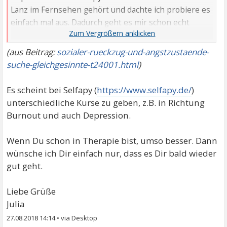
Lanz im Fernsehen gehört und dachte ich probiere es
einfach mal aus. Dadurch geht es mir schon echt
besser seit den letzten paar Wochen. Ich hätte
niemals gedacht, dass man sich online wirklich effektiv
(aus Beitrag:
sozialer-rueckzug-und-angstzustaende-
helfen lassen kann.
suche-gleichgesinnte-t24001.html
)
Es scheint bei Selfapy (
https://www.selfapy.de/
)
unterschiedliche Kurse zu geben, z.B. in Richtung
Burnout und auch Depression.
Wenn Du schon in Therapie bist, umso besser. Dann
wünsche ich Dir einfach nur, dass es Dir bald wieder
gut geht.
Liebe Grüße
Julia
27.08.2018 14:14
•