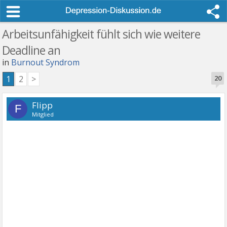
Arbeitsunfähigkeit fühlt sich wie weitere
Deadline an
in
Burnout Syndrom
1
2
>
20
Flipp
F
Mitglied