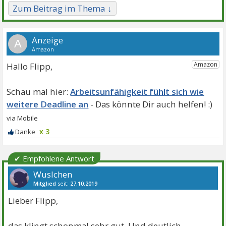
Zum Beitrag im Thema ↓
A
Hallo Flipp,
Arbeitsunfähigkeit fühlt sich wie
weitere Deadline an
x 3
✔ Empfohlene Antwort
Wuslchen
Mitglied
seit:
27.10.2019
Beiträge:
19954
Danke:
20321
Themen:
6
Lieber Flipp,
das klingt schonmal sehr gut. Und deutlich