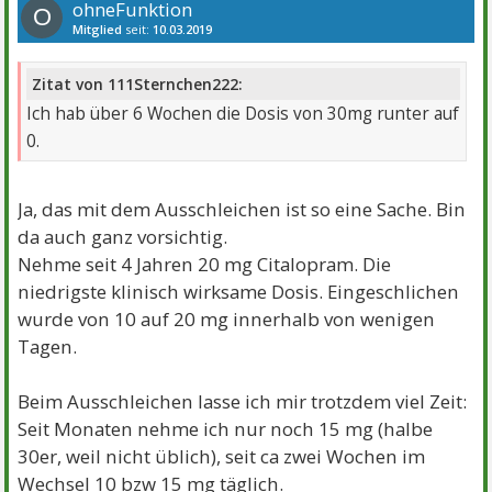
ohneFunktion
O
Mitglied
seit:
10.03.2019
Beiträge:
1155
Danke:
2282
Themen:
5
Zitat von 111Sternchen222:
Ich hab über 6 Wochen die Dosis von 30mg runter auf
0.
Ja, das mit dem Ausschleichen ist so eine Sache. Bin
da auch ganz vorsichtig.
Nehme seit 4 Jahren 20 mg Citalopram. Die
niedrigste klinisch wirksame Dosis. Eingeschlichen
wurde von 10 auf 20 mg innerhalb von wenigen
Tagen.
Beim Ausschleichen lasse ich mir trotzdem viel Zeit:
Seit Monaten nehme ich nur noch 15 mg (halbe
30er, weil nicht üblich), seit ca zwei Wochen im
Wechsel 10 bzw 15 mg täglich.