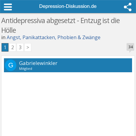
Antidepressiva abgesetzt - Entzug ist die
Hölle
in
Angst, Panikattacken, Phobien & Zwänge
1
2
3
>
34
Gabrielewinkler
G
Mitglied