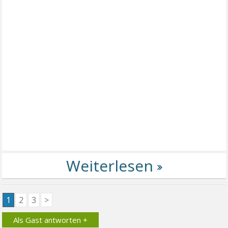
1
2
3
>
Als Gast antworten +