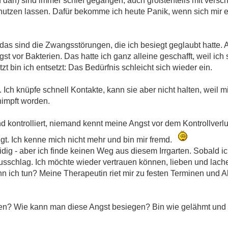
arf) sind immer schief gegangen, auch größtenteils mit verschu
enutzen lassen. Dafür bekomme ich heute Panik, wenn sich mir 
das sind die Zwangsstörungen, die ich besiegt geglaubt hatte. 
t vor Bakterien. Das hatte ich ganz alleine geschafft, weil ich
zt bin ich entsetzt: Das Bedürfnis schleicht sich wieder ein.
t. Ich knüpfe schnell Kontakte, kann sie aber nicht halten, weil m
impft worden.
d kontrolliert, niemand kennt meine Angst vor dem Kontrollverlus
gt. Ich kenne mich nicht mehr und bin mir fremd.
leidig - aber ich finde keinen Weg aus diesem Irrgarten. Sobald i
sschlag. Ich möchte wieder vertrauen können, lieben und lach
 ich tun? Meine Therapeutin riet mir zu festen Terminen und Ak
den? Wie kann man diese Angst besiegen? Bin wie gelähmt und