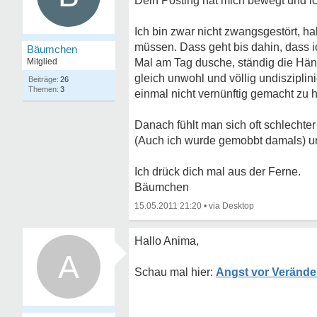
Dein Posting hat mich bewegt und ic
Ich bin zwar nicht zwangsgestört, 
müssen. Dass geht bis dahin, dass 
Bäumchen
Mitglied
Mal am Tag dusche, ständig die Händ
gleich unwohl und völlig undiszipli
26
3
einmal nicht vernünftig gemacht zu 
Danach fühlt man sich oft schlechter
(Auch ich wurde gemobbt damals) u
Ich drück dich mal aus der Ferne.
Bäumchen
15.05.2011 21:20
•
Hallo Anima,
A
Angst vor Veränd