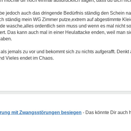
h möchte dir noch einmal ausdrücklich sagen, dass du dich nic
habe jedoch auch das dringende Bedürfnis ständig den Schein 
ich ständig mein WG Zimmer putze,extrem auf abgestimmte Kleid
e wasche,alles ordentlich sein muss und wenn es mal nicht so i
niert. Das kann auch mal in einer Heulattacke enden, weil man 
haben.
 als jemals zu vor und bekommt sich zu nichts aufgerafft. Denkt
nd Vieles endet im Chaos.
erung mit Zwangsstörungen besiegen