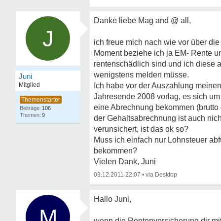
Danke liebe Mag and @ all,
J
ich freue mich nach wie vor über die
Moment beziehe ich ja EM- Rente und
rentenschädlich sind und ich diese a
wenigstens melden müsse.
Juni
Mitglied
Ich habe vor der Auszahlung meinen 
Jahresende 2008 vorlag, es sich um 
eine Abrechnung bekommen (brutto gl
106
9
der Gehaltsabrechnung ist auch nich
verunsichert, ist das ok so?
Muss ich einfach nur Lohnsteuer ab
bekommen?
Vielen Dank, Juni
03.12.2011 22:07
•
Hallo Juni,
M
wenn die Rentenversicherung dir mit