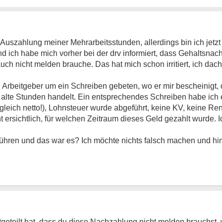
 Auszahlung meiner Mehrarbeitsstunden, allerdings bin ich jetzt 
 ich habe mich vorher bei der drv informiert, dass Gehaltsnac
uch nicht melden brauche. Das hat mich schon irritiert, ich dac
Arbeitgeber um ein Schreiben gebeten, wo er mir bescheinigt,
alte Stunden handelt. Ein entsprechendes Schreiben habe ich 
eich netto!), Lohnsteuer wurde abgeführt, keine KV, keine Ren
t ersichtlich, für welchen Zeitraum dieses Geld gezahlt wurde. 
führen und das war es? Ich möchte nichts falsch machen und hi
geteilt hat, dass du diese Nachzahlung nicht melden brauchst,