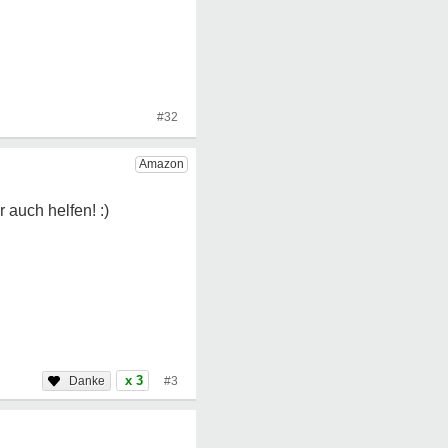
#32
x 3
#3