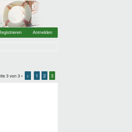
Registrieren
Anmelden
<
1
2
3
ite
3
von
3
•