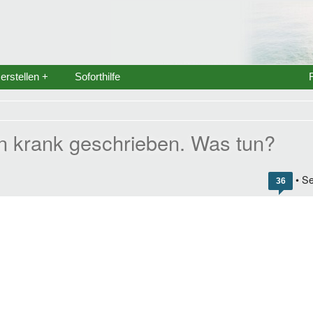
rstellen +
Soforthilfe
in krank geschrieben. Was tun?
• Se
36