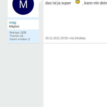
M
das ist ja super
, kann mir dein
mag
Mitglied
1133
11
30.11.2011 20:05
•
2