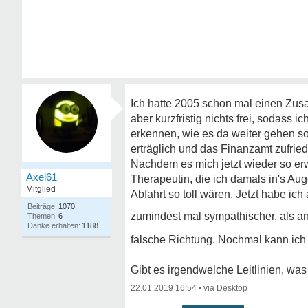
Ich hatte 2005 schon mal einen Z
aber kurzfristig nichts frei, sodass 
erkennen, wie es da weiter gehen so
erträglich und das Finanzamt zufrie
Nachdem es mich jetzt wieder so erw
Axel61
Therapeutin, die ich damals in's Aug
Mitglied
Abfahrt so toll wären. Jetzt habe ic
1070
zumindest mal sympathischer, als an
6
1188
falsche Richtung. Nochmal kann ich
Gibt es irgendwelche Leitlinien, w
22.01.2019 16:54
•