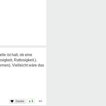
lle ist halt, ob eine
igkeit, Ratlosigkeit.).
rnen). Vielleicht wäre das
x 1
#4