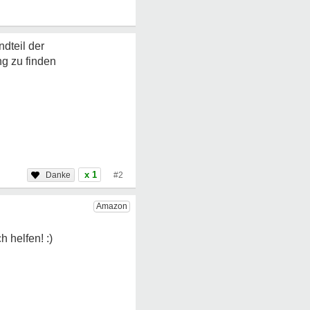
dteil der
ng zu finden
x 1
#2