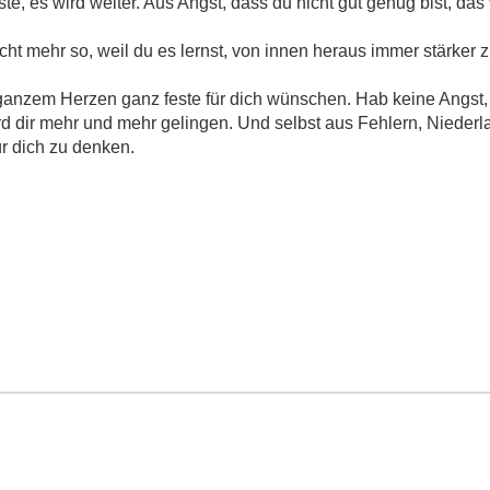
te, es wird weiter. Aus Angst, dass du nicht gut genug bist, da
nicht mehr so, weil du es lernst, von innen heraus immer stärker 
 ganzem Herzen ganz feste für dich wünschen. Hab keine Angst, 
ird dir mehr und mehr gelingen. Und selbst aus Fehlern, Niede
ür dich zu denken.