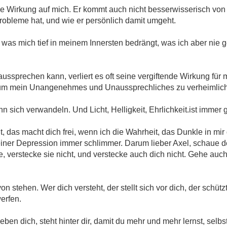
de Wirkung auf mich. Er kommt auch nicht besserwisserisch von
robleme hat, und wie er persönlich damit umgeht.
 was mich tief in meinem Innersten bedrängt, was ich aber nie g
aussprechen kann, verliert es oft seine vergiftende Wirkung für 
um mein Unangenehmes und Unaussprechliches zu verheimlic
n sich verwandeln. Und Licht, Helligkeit, Ehrlichkeit.ist immer 
 das macht dich frei, wenn ich die Wahrheit, das Dunkle in mir d
iner Depression immer schlimmer. Darum lieber Axel, schaue d
, verstecke sie nicht, und verstecke auch dich nicht. Gehe auch 
 stehen. Wer dich versteht, der stellt sich vor dich, der schütz
erfen.
eben dich, steht hinter dir, damit du mehr und mehr lernst, selbst