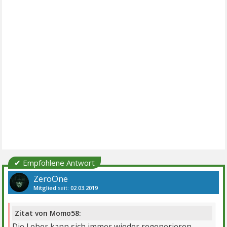
✔ Empfohlene Antwort
ZeroOne
Mitglied
seit:
02.03.2019
Beiträge:
2580
Danke:
5643
Themen:
6
Zitat von Momo58:
Die Leber kann sich immer wieder regenerieren.