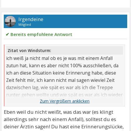
Irgendeine
Mitglied
✔ Bereits empfohlene Antwort
Zitat von Windsturm:
ich weiß ja nicht mal ob es je was mit einem Anfall
zutun hat, kann es aber nicht 100% ausschließen, da
ich an diese Situation keine Erinnerung habe, diese
Zeit fehlt mir, ich kann nicht mal sagen wieviel Zeit
dazwischen lag, wie spät es war als ich die Treppe
runter gehen wollte und wie spät es war als ich wieder
zu mir kam, alles wie weg gelöscht. Da ich aber nicht
weiß was das war und es auch nicht mehr
Eben weil du nicht weißt, was das war (es klingt
nachvollziehbar ist, brauche ich da auch nicht meine
allerdings sehr nach einem Anfall), solltest du es
Neurologin in Panik versetzen und der das erzählen
deiner Ärztin sagen! Du hast eine Erinnerungslücke,