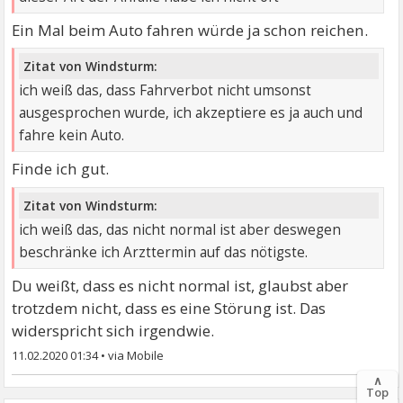
=> ich nehme ja schon Lamotrigin und das hat man
Ein Mal beim Auto fahren würde ja schon reichen.
Stationär eindosiert, weil man wusste alleine mache
ich das nicht. War im Vorfeld 3 Wochen in der gleichen
Zitat von Windsturm:
Klinik wo man Keppra eindosiert hat, habe mich aber
ich weiß das, dass Fahrverbot nicht umsonst
nach 3 Wochen selbst entlassen und sollte
ausgesprochen wurde, ich akzeptiere es ja auch und
ursprünglich Zuhause dann nach Plan aus der Klinik
fahre kein Auto.
selbstständig aufdosieren, was ich nicht gemacht
habe.
Finde ich gut.
2018 war das, und auch die Zeit des Absetzen von
Zitat von Windsturm:
Keppra und des Einschleichen vom Lamotrigin war für
ich weiß das, das nicht normal ist aber deswegen
mich eine harte Zeit, nur durch ausgezeichnete
beschränke ich Arzttermin auf das nötigste.
Mitpatienten war der Aufenthalt über 9 Wochen
aushaltbar.
Du weißt, dass es nicht normal ist, glaubst aber
Lamotrigin nehme ich zuverlässig in der verordneten
trotzdem nicht, dass es eine Störung ist. Das
Menge, das Absetzen vom Benzo ist abgesprochen
widerspricht sich irgendwie.
und ich habe keine zeitliche Vorgabe wie und wann ich
11.02.2020 01:34
•
das abgesetzt haben muss, sondern ich kann
∧
angepasst an meinem Körperlichen Befinden
Top