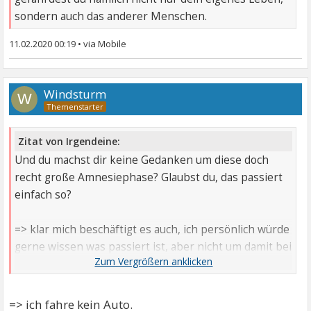
sondern auch das anderer Menschen.
11.02.2020 00:19
•
Windsturm
W
Zitat von Irgendeine:
Und du machst dir keine Gedanken um diese doch
recht große Amnesiephase? Glaubst du, das passiert
einfach so?
=> klar mich beschäftigt es auch, ich persönlich würde
gerne wissen was passiert ist, aber nicht um damit bei
meiner Neurologin oder gar anderen Ärzten
hausieren zu gehen. Als Epilepsie Patientin ist man
doch eh schon abgestempelt als Krank im Kopf.
=> ich fahre kein Auto.