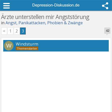
Ärzte unterstellen mir Angststörung
in
Angst, Panikattacken, Phobien & Zwänge
<
1
2
3
42
Windsturm
W