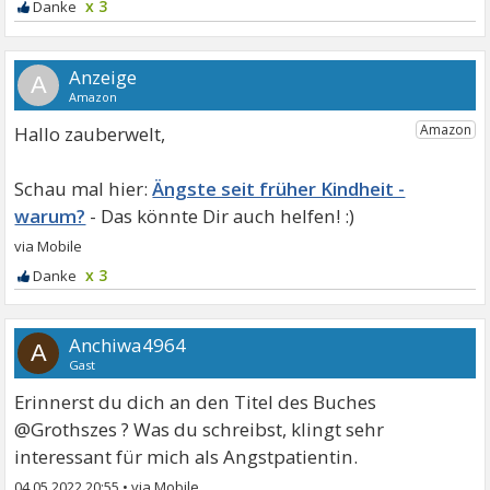
x 3
A
Hallo zauberwelt,
Ängste seit früher Kindheit -
warum?
x 3
Anchiwa4964
A
Gast
Erinnerst du dich an den Titel des Buches
@Grothszes ? Was du schreibst, klingt sehr
interessant für mich als Angstpatientin.
04.05.2022 20:55
•