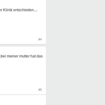
 Klinik entschieden....
#4
.bei meiner mutter hat das
#5