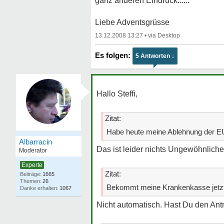
ganz anderen Eindruck......
Liebe Adventsgrüsse
13.12.2008 13:27
•
5 Antworten ↓
Hallo Steffi,
Zitat:
Habe heute meine Ablehnung der 
Albarracin
Das ist leider nichts Ungewöhnlich
Moderator
Experte
Zitat:
1665
26
Bekommt meine Krankenkasse jetzt
1067
Nicht automatisch. Hast Du den Antr