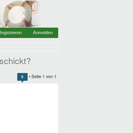
Registrieren
Anmelden
schickt?
• Seite
1
von
1
6