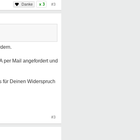
x 3
#3
rdern.
A per Mail angefordert und
as für Deinen Widerspruch
#3