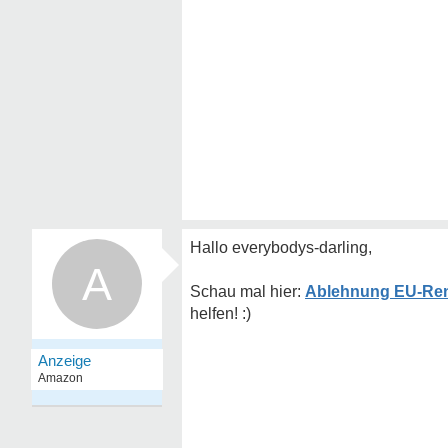
Hallo everybodys-darling,
A
Ablehnung EU-Ren