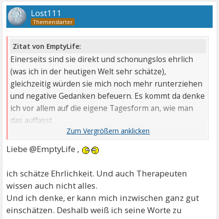
Lost111
Zitat von EmptyLife:
Einerseits sind sie direkt und schonungslos ehrlich
(was ich in der heutigen Welt sehr schätze),
gleichzeitig würden sie mich noch mehr runterziehen
und negative Gedanken befeuern. Es kommt da denke
ich vor allem auf die eigene Tagesform an, wie man
das auffasst.
In diesem Fall ist nur wichtig, dass die Worte für DICH
richtig sind,
Liebe @EmptyLife ,
ich schätze Ehrlichkeit. Und auch Therapeuten
wissen auch nicht alles.
Und ich denke, er kann mich inzwischen ganz gut
einschätzen. Deshalb weiß ich seine Worte zu