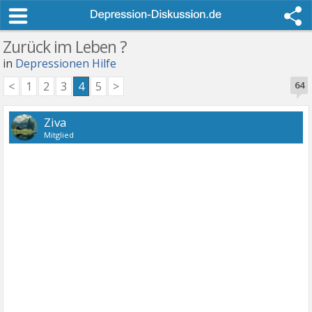
Zurück im Leben ?
in
Depressionen Hilfe
<
1
2
3
4
5
>
64
Ziva
Mitglied