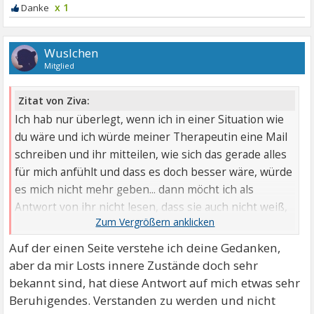
x 1
Wuslchen
Mitglied
Zitat von Ziva:
Ich hab nur überlegt, wenn ich in einer Situation wie
du wäre und ich würde meiner Therapeutin eine Mail
schreiben und ihr mitteilen, wie sich das gerade alles
für mich anfühlt und dass es doch besser wäre, würde
es mich nicht mehr geben... dann möcht ich als
Antwort von ihr nicht lesen, dass sie auch nicht weiß,
worum es sich zu kämpfen und leben lohnt. Ich suche
doch Hilfe bei ihr - und ich vertraue ihr doch. Ich
Auf der einen Seite verstehe ich deine Gedanken,
schreibe ihr, weil ich glaube, dass sie mir helfen kann,
aber da mir Losts innere Zustände doch sehr
dass sie mich vielleicht gedanklich wieder in eine
bekannt sind, hat diese Antwort auf mich etwas sehr
Richtung lenkt, in der meine Gedanken heller sind,
Beruhigendes. Verstanden zu werden und nicht
nicht?