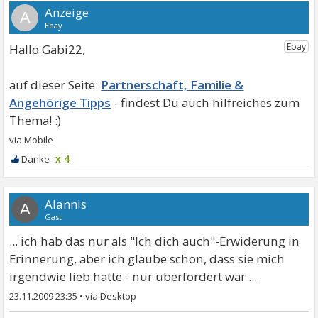
A
Hallo Gabi22,
Partnerschaft, Familie &
Angehörige Tipps
x 4
Alannis
A
Gast
... ich hab das nur als "Ich dich auch"-Erwiderung in
Erinnerung, aber ich glaube schon, dass sie mich
irgendwie lieb hatte - nur überfordert war ...
23.11.2009 23:35
•