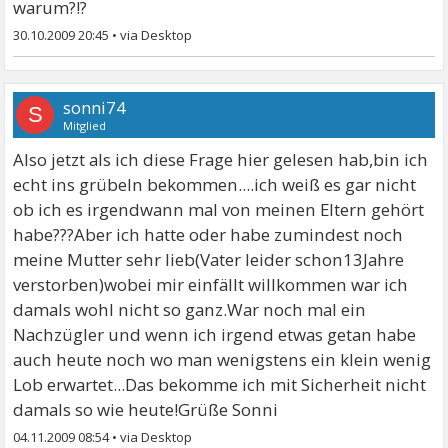
warum?!?
30.10.2009 20:45
•
sonni74
S
Mitglied
Also jetzt als ich diese Frage hier gelesen hab,bin ich
echt ins grübeln bekommen....ich weiß es gar nicht
ob ich es irgendwann mal von meinen Eltern gehört
habe???Aber ich hatte oder habe zumindest noch
meine Mutter sehr lieb(Vater leider schon13Jahre
verstorben)wobei mir einfällt willkommen war ich
damals wohl nicht so ganz.War noch mal ein
Nachzügler und wenn ich irgend etwas getan habe
auch heute noch wo man wenigstens ein klein wenig
Lob erwartet...Das bekomme ich mit Sicherheit nicht
damals so wie heute!Grüße Sonni
04.11.2009 08:54
•