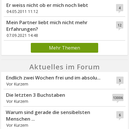
Er weiss nicht ob er mich noch liebt
4
04.05.2011 11:12
Mein Partner liebt mich nicht mehr
12
Erfahrungen?
07.09.2021 14:48
Mehr Themen
Aktuelles im Forum
Endlich zwei Wochen frei und im absolu...
5
Vor Kurzem
Die letzten 3 Buchstaben
13006
Vor Kurzem
Warum sind gerade die sensibelsten
6
Menschen ...
Vor Kurzem