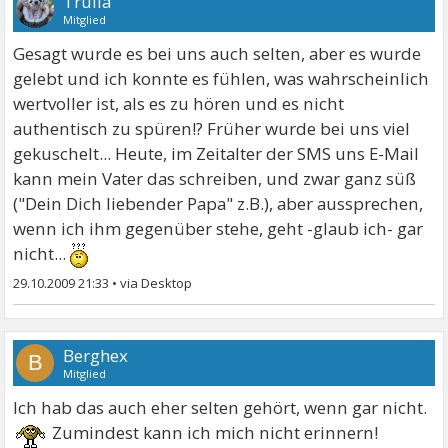
Trulla
Mitglied
Gesagt wurde es bei uns auch selten, aber es wurde
gelebt und ich konnte es fühlen, was wahrscheinlich
wertvoller ist, als es zu hören und es nicht
authentisch zu spüren!? Früher wurde bei uns viel
gekuschelt... Heute, im Zeitalter der SMS uns E-Mail
kann mein Vater das schreiben, und zwar ganz süß
("Dein Dich liebender Papa" z.B.), aber aussprechen,
wenn ich ihm gegenüber stehe, geht -glaub ich- gar
nicht...
29.10.2009 21:33
•
Berghex
B
Mitglied
Ich hab das auch eher selten gehört, wenn gar nicht.
Zumindest kann ich mich nicht erinnern!