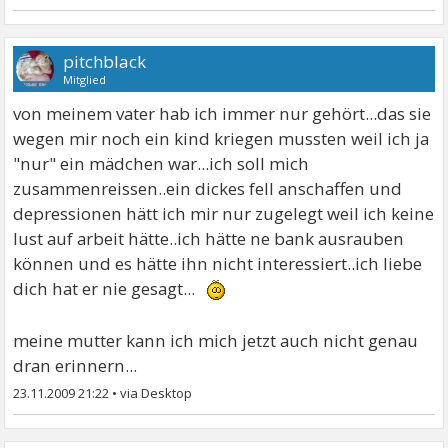
pitchblack
Mitglied
von meinem vater hab ich immer nur gehört...das sie
wegen mir noch ein kind kriegen mussten weil ich ja
"nur" ein mädchen war...ich soll mich
zusammenreissen..ein dickes fell anschaffen und
depressionen hätt ich mir nur zugelegt weil ich keine
lust auf arbeit hätte..ich hätte ne bank ausrauben
können und es hätte ihn nicht interessiert..ich liebe
dich hat er nie gesagt...
meine mutter kann ich mich jetzt auch nicht genau
dran erinnern...
23.11.2009 21:22
•