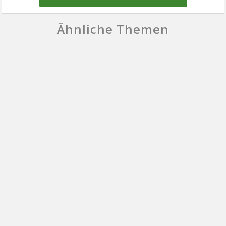
Ähnliche Themen