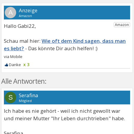
A
Hallo Gabi22,
Wie oft dem Kind sagen, dass man
es liebt?
x 3
Alle Antworten:
Serafina
S
Mitglied
Ich habe es nie gehört - weil ich nicht gewollt war
und meiner Mutter "Ihr Leben durchtrieben" habe.
Serafina