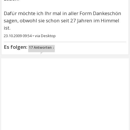
Dafür möchte ich Ihr mal in aller Form Dankeschön
sagen, obwohl sie schon seit 27 Jahren im Himmel
ist.
23.10.2009 09:54
•
17 Antworten ↓