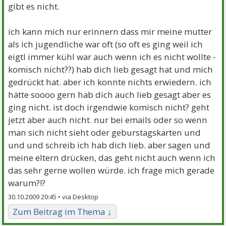
gibt es nicht.
ich kann mich nur erinnern dass mir meine mutter
als ich jugendliche war oft (so oft es ging weil ich
eigtl immer kühl war auch wenn ich es nicht wollte -
komisch nicht??) hab dich lieb gesagt hat und mich
gedrückt hat. aber ich konnte nichts erwiedern. ich
hätte soooo gern hab dich auch lieb gesagt aber es
ging nicht. ist doch irgendwie komisch nicht? geht
jetzt aber auch nicht. nur bei emails oder so wenn
man sich nicht sieht oder geburstagskarten und
und und schreib ich hab dich lieb. aber sagen und
meine eltern drücken, das geht nicht auch wenn ich
das sehr gerne wollen würde. ich frage mich gerade
warum?!?
30.10.2009 20:45 •
Zum Beitrag im Thema ↓