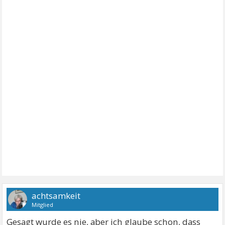
achtsamkeit
Mitglied
Gesagt wurde es nie, aber ich glaube schon, dass