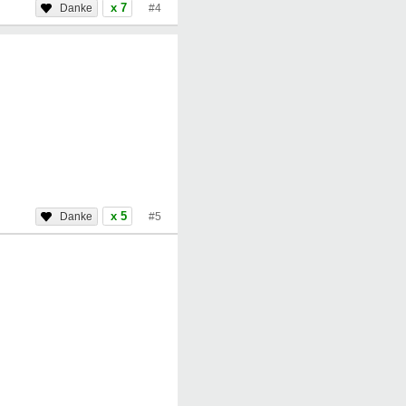
x 7
#4
x 5
#5