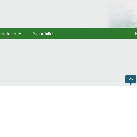
rstellen +
Soforthilfe
26