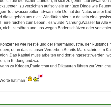
de ich die Menschen aufrufen, in sich zu gehen, auf etwas von
ckzutreten, zu verzichten auf so viele unnütze Dinge wie Feuer
sigen Touriwasserpötten.Etwas mehr Demut der Natur, unsrer Erd
d diese gehört uns nicht.Wir dürfen hier nur da sein eine gewis
 Tiere reichen zum Leben , es würde Nahrung,Wasser für Alle v
n, nicht zerstören und uns wegen Bodenschätzen oder verschie
n Konzernen wie Nestlé und der Pharmaindustrie, der Rüstungsi
eben, denn das ist unser Verderben.Bereits Marx schrieb im Kapi
flation .Das Kapital muss arbeiten und dort eingesetzt werden, wo e
n, in Bildung und.v.a.
wann zu Kriegen,Patriarchat und Diktaturen führen zur Vernicht
,Worte hat man