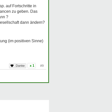
. auf Fortschritte in
hancen zu geben. Das
ann ?
Gesellschaft dann ändern?
tung (im positiven Sinne)
x 1
#9