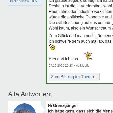
Ich glaube sogar, das liegt am natu
Danke erhalten:
3035
Deshalb ist diese Verderbtheit wohl 
Raumfahrt oder Industrie verzicht
würde die politische Ökonomie und
Die evtl.Besinnung auf das ursprün
Wohl kaum, also ein Wunschtraum v
Zum Glück darf man noch träumen(ko
Ich schweife gern auch mal ab, das 
Hier darf ich das.....
07.12.2025 21:23 •
Zum Beitrag im Thema ↓
Alle Antworten:
Hi Grenzgänger
Ich hätte gern, dass sich die Men