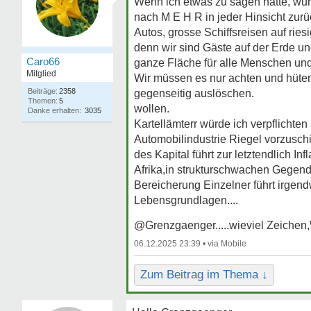
Wenn ich etwas zu sagen hätte, wür
nach M E H R in jeder Hinsicht zurü
Autos, grosse Schiffsreisen auf rie
denn wir sind Gäste auf der Erde un
Caro66
ganze Fläche für alle Menschen und
Mitglied
Wir müssen es nur achten und hüte
Beiträge:
2358
gegenseitig auslöschen.
Themen:
5
wollen.
Danke erhalten:
3035
Kartellämterr würde ich verpflichte
Automobilindustrie Riegel vorzuschi
des Kapital führt zur letztendlich In
Afrika,in strukturschwachen Gegende
Bereicherung Einzelner führt irgend
Lebensgrundlagen....
@Grenzgaenger.....wieviel Zeichen
06.12.2025 23:39 •
Zum Beitrag im Thema ↓