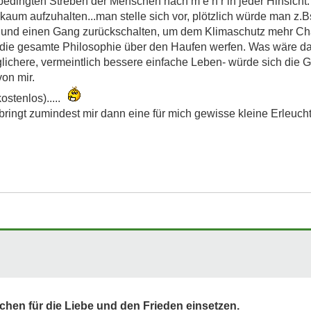
rbedingten Streben der Menschen nach m e h r in jeder Hinsicht.
kaum aufzuhalten...man stelle sich vor, plötzlich würde man z.Bsp
en und einen Gang zurückschalten, um dem Klimaschutz mehr C
 die gesamte Philosophie über den Haufen werfen. Was wäre d
glichere, vermeintlich bessere einfache Leben- würde sich die 
on mir.
stenlos).....
bringt zumindest mir dann eine für mich gewisse kleine Erleuch
schen für die Liebe und den Frieden einsetzen.