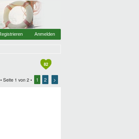
Registrieren
Anmelden
82
1
2
>
• Seite
1
von
2
•