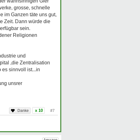
 der wahnsinnigen Gier
werke, grosse, schnelle
e im Ganzen täte uns gut,
se Zeit. Dann würde die
erfügbar sein.
dener Religionen
ndustrie und
tal ,die Zentralisation
s sinnvoll ist...in
ung unsrer
x 10
#7