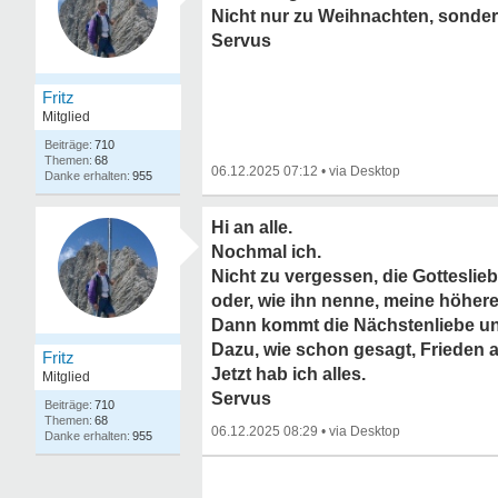
Nicht nur zu Weihnachten, sonder
Servus
Fritz
Mitglied
710
68
06.12.2025 07:12
•
955
Hi an alle.
Nochmal ich.
Nicht zu vergessen, die Gotteslie
oder,
wie ihn nenne, meine höhere
Dann kommt die Nächstenliebe und
Dazu, wie schon gesagt, Frieden 
Fritz
Jetzt hab ich alles.
Mitglied
Servus
710
68
06.12.2025 08:29
•
955