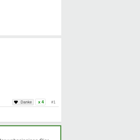
x 4
#1