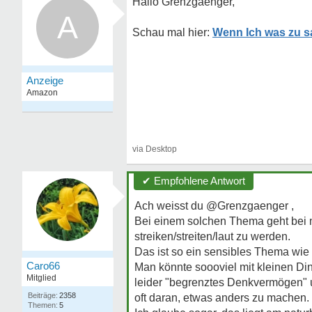
Hallo Grenzgaenger,
A
Wenn Ich was zu s
✔ Empfohlene Antwort
Ach weisst du @Grenzgaenger ,
Bei einem solchen Thema geht bei mi
streiken/streiten/laut zu werden.
Das ist so ein sensibles Thema wie 
Caro66
Man könnte soooviel mit kleinen Din
Mitglied
leider "begrenztes Denkvermögen" 
Beiträge:
2358
oft daran, etwas anders zu machen.
Themen:
5