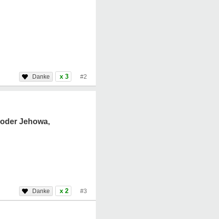
x 3
#2
, oder Jehowa,
x 2
#3