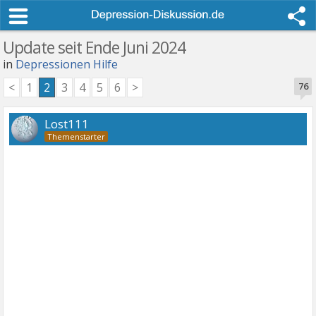
Update seit Ende Juni 2024
in
Depressionen Hilfe
<
1
2
3
4
5
6
>
76
Lost111