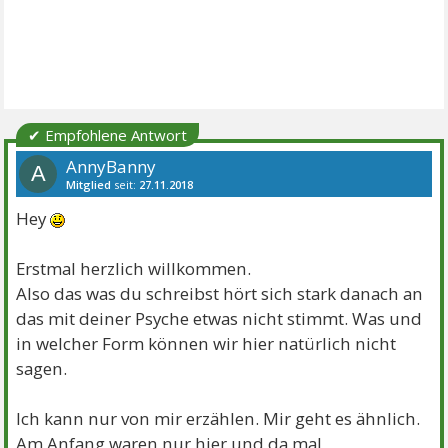
✔ Empfohlene Antwort
AnnyBanny
A
Mitglied
seit:
27.11.2018
Beiträge:
24
Danke:
12
Themen:
1
Hey
Erstmal herzlich willkommen.
Also das was du schreibst hört sich stark danach an
das mit deiner Psyche etwas nicht stimmt. Was und
in welcher Form können wir hier natürlich nicht
sagen.
Ich kann nur von mir erzählen. Mir geht es ähnlich.
Am Anfang waren nur hier und da mal