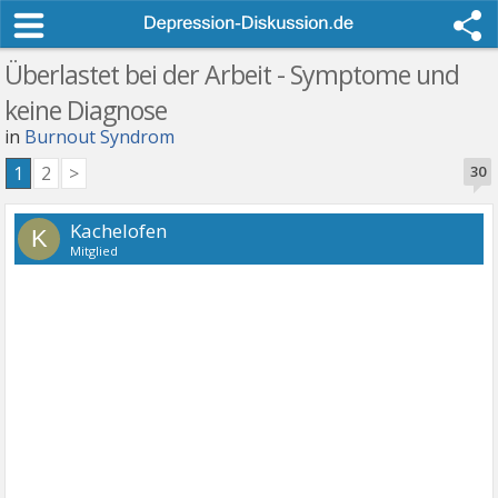
Überlastet bei der Arbeit - Symptome und
keine Diagnose
in
Burnout Syndrom
1
2
>
30
Kachelofen
K
Mitglied