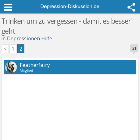
Trinken um zu vergessen - damit es besser
geht
in
Depressionen Hilfe
<
1
2
21
Featherfairy
Mitglied