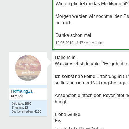
Wie empfindet ihr das Medikament?
Morgen werden wir nochmal den Psy
hilfreich.
Danke schon mal!
12.05.2019 18:47
•
Hallo Mimi,
Was verstehst du unter "Es geht ihm
Ich selbst hab keine Erfahrung mit 
sollte auch in der Packungsbeilage 
Hoffnung21
Ansonsten einfach den Psychiater n
Mitglied
bringt.
1898
13
4218
Liebe Grüße
Eis
12.05.2019 19:33
•