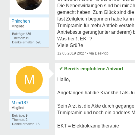
Die Nebenwirkungen sind bei mir ähn
gemacht haben. Zum Glück sind die w
fast Zeitgleich begonnen habe kann 
Phinchen
Trimipramin für mehr Antrieb versteh
Mitglied
Antriebssteigerung(unter anderem) 
436
19
Was heißt EKT?
520
Viele Grüße
12.05.2019 20:27
•
✔ Bereits empfohlene Antwort
M
Hallo,
Angefangen hat die Krankheit als J
Mimi187
Sein Arzt ist die Akte durch gegan
Mitglied
Trimipramin und noch ein anderes 
9
2
15
EKT = Elektrokrampftherapie