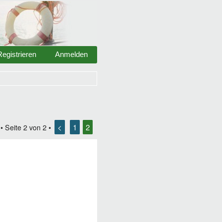
Registrieren
Anmelden
<
1
2
• Seite
2
von
2
•