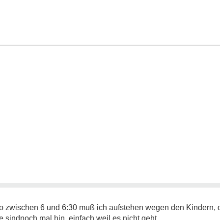
So zwischen 6 und 6:30 muß ich aufstehen wegen den Kindern, o
 sindnoch mal hin, einfach weil es nicht geht.