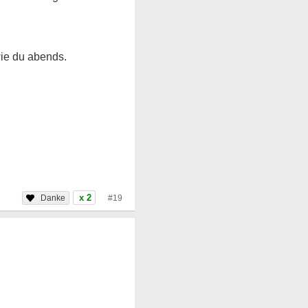
ie du abends.
x 2
#19