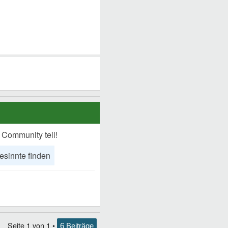
 Community teil!
esinnte finden
Seite
1
von
1
•
6 Beiträge