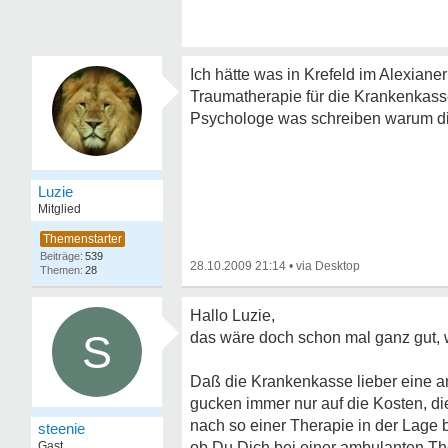
Ich hätte was in Krefeld im Alexianer
Traumatherapie für die Krankenkasse 
Psychologe was schreiben warum die 
Luzie
Mitglied
539
28.10.2009 21:14
•
28
Hallo Luzie,
S
das wäre doch schon mal ganz gut, w
Daß die Krankenkasse lieber eine amb
gucken immer nur auf die Kosten, die
nach so einer Therapie in der Lage 
steenie
Gast
ob Du Dich bei einer ambulanten Ther