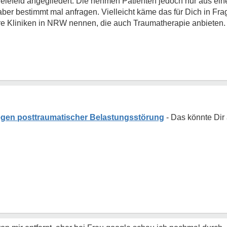
lefeld angegliedert. Die nehmen Patienten jedoch nur aus ei
er bestimmt mal anfragen. Vielleicht käme das für Dich in Frage
ere Kliniken in NRW nennen, die auch Traumatherapie anbieten.
gen posttraumatischer Belastungsstörung