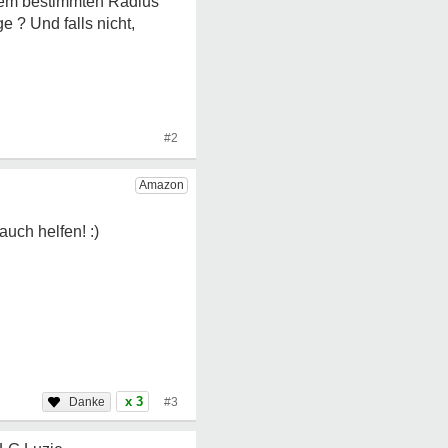
nem bestimmten Radius
 ? Und falls nicht,
#2
x 3
#3