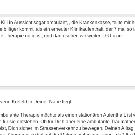
 KH in Aussicht sogar ambulant, , die Krankenkasse, teilte mir h
billiger kommt, als ein erneuter Klinikaufenthalt, der 7 mal so t
Therapie nötig ist, und dann sehen wir weiter, LG Luzie
enn Krefeld in Deiner Nähe liegt.
ulante Therapie möchte als einen stationären Aufenthalt, ist wo
 für sie entstehen. Ob für Dich aber eine ambulante Traumather
bist, Dich sicher im Strassenverkehr zu bewegen, Deinen Alltag
a überhaupt so tief auf die Materie einlassen kannst, daß Ihr d