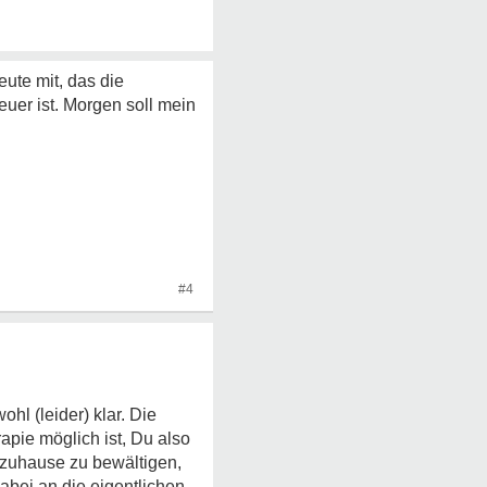
eute mit, das die
euer ist. Morgen soll mein
#4
hl (leider) klar. Die
apie möglich ist, Du also
 zuhause zu bewältigen,
abei an die eigentlichen