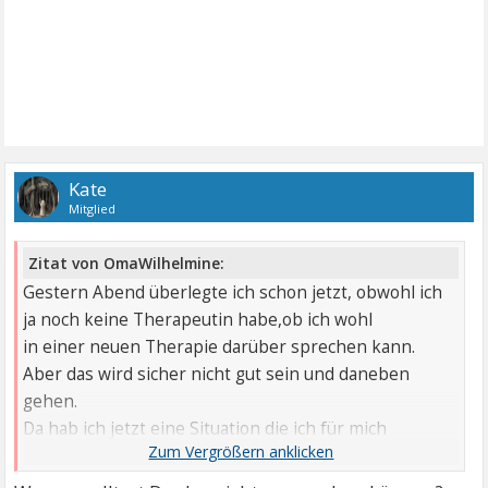
Kate
Mitglied
Zitat von OmaWilhelmine:
Gestern Abend überlegte ich schon jetzt, obwohl ich
ja noch keine Therapeutin habe,ob ich wohl
in einer neuen Therapie darüber sprechen kann.
Aber das wird sicher nicht gut sein und daneben
gehen.
Da hab ich jetzt eine Situation die ich für mich
behalten muss ,die mich belastet und mit der ich mich
allein auseinandersetzen muss.