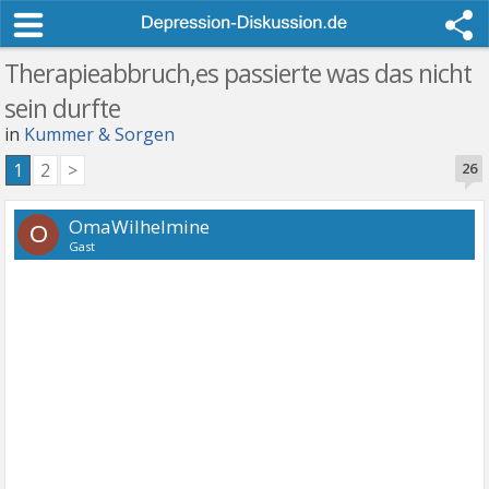
Therapieabbruch,es passierte was das nicht
sein durfte
in
Kummer & Sorgen
1
2
>
26
OmaWilhelmine
O
Gast