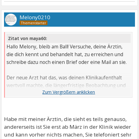
Melony0210
Zitat von maya60:
Hallo Melony, bleib am Ball! Versuche, deine Ärztin,
die dich kennt und behandelt hat, zu erreichen und
schreibe dazu noch einen Brief oder eine Mail an sie.
Der neue Arzt hat das, was deinen Klinikaufenthalt
wertvoll machte, die längerfristige Beobachtung und
Diagnostik, ins Gegenteil verkehrt und dir damit
geschadet!
Eine fehlende Diagnose ist ein NoGo!
Habe mit meiner Ärztin, die sieht es teils genauso,
Deine Medikamente einfach umzustellen, genauso! Zu
andererseits ist Sie erst ab März in der Klinik wieder
schreiben, dass du jetzt stabil bist, erst recht!
und kann vorher nichts machen, Sie telefoniert sehr