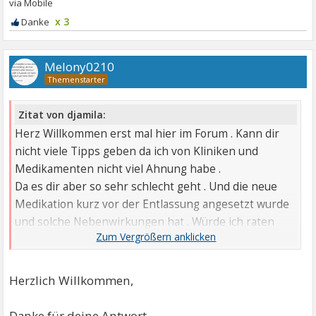
x 3
Melony0210
Zitat von djamila:
Herz Willkommen erst mal hier im Forum . Kann dir
nicht viele Tipps geben da ich von Kliniken und
Medikamenten nicht viel Ahnung habe .
Da es dir aber so sehr schlecht geht . Und die neue
Medikation kurz vor der Entlassung angesetzt wurde
und solche Nebenwirkungen hat . Würde ich raten
zurück in die Klinik zu gehen .
Aber Vielleicht hat hier ja jemand noch andere Tipps
die dir helfen Könnten . Und wenn in deinem
Herzlich Willkommen,
Arztbrief Fakten drin stehen die nicht stimmen muß
das geändert werden .
Danke für deine Antwort