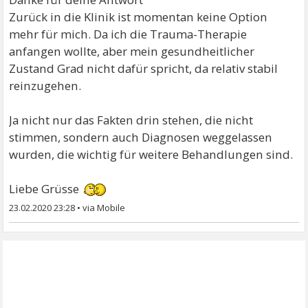
Nun ich hoffe du findest hier einen Herzlichen
Zurück in die Klinik ist momentan keine Option
Austausch !
mehr für mich. Da ich die Trauma-Therapie
anfangen wollte, aber mein gesundheitlicher
LG Djamila
Zustand Grad nicht dafür spricht, da relativ stabil
reinzugehen.
Ja nicht nur das Fakten drin stehen, die nicht
stimmen, sondern auch Diagnosen weggelassen
wurden, die wichtig für weitere Behandlungen sind.
Liebe Grüsse
23.02.2020 23:28
•