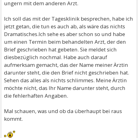
ungern mit dem anderen Arzt.
Schreibe diese ganzen gefährlichen Lücken und
Fehler und wie schlecht es dir jetzt geht, genau auf!
Ich soll das mit der Tagesklinik besprechen, habe ich
jetzt getan, die tun es auch ab, als wäre das nichts
Wenn deine Tagesklinik in deiner Nähe ist, würde ich
Dramatisches.Ich sehe es aber schon so und habe
sogar an deiner Stelle versuchen, die Ärztin
um einen Termin beim behandelten Arzt, der den
persönlich zu erreichen, wenn sie zweimal
Brief geschrieben hat gebeten. Sie meldet sich
wöchentlich da ist.
diesbezüglich nochmal. Habe auch darauf
aufmerksam gemacht, das der Name meiner Ärztin
Zur Not würde ich sogar an die Leitung der Klinik
darunter steht, die den Brief nicht geschrieben hat.
schreiben oder dort persönlich vorbeigehen, so geht
Sehen das alles als nichts schlimmes. Meine Ärztin
es einfach nicht!
möchte nicht, das Ihr Name darunter steht, durch
die fehlerhaften Angaben.
Liebe Grüße! maya
Mal schauen, was und ob da überhaupt bei raus
kommt.