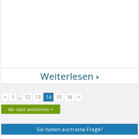
<
1
...
12
13
14
15
16
>
Als Gast antworten +
Sie haben auch eine Frage?