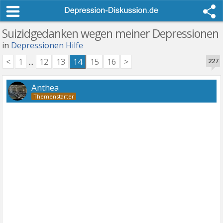
Suizidgedanken wegen meiner Depressionen
in
Depressionen Hilfe
<
1
...
12
13
14
15
16
>
227
Anthea