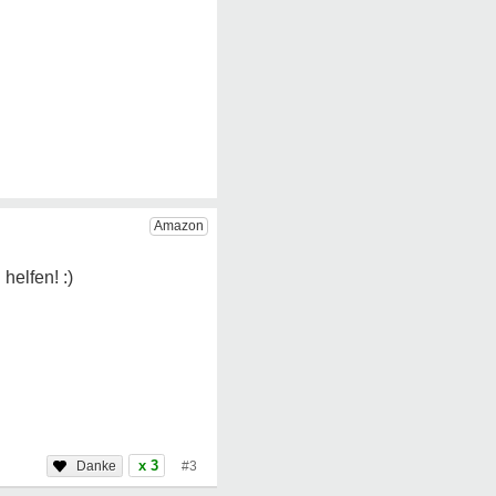
x 3
#3