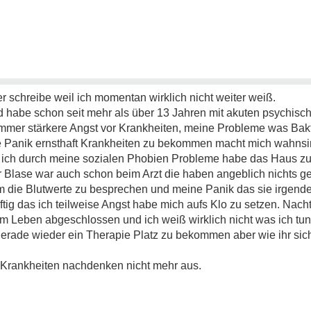
er schreibe weil ich momentan wirklich nicht weiter weiß.
nd habe schon seit mehr als über 13 Jahren mit akuten psychis
 immer stärkere Angst vor Krankheiten, meine Probleme was Bakte
e Panik ernsthaft Krankheiten zu bekommen macht mich wahnsi
da ich durch meine sozialen Phobien Probleme habe das Haus zu
er Blase war auch schon beim Arzt die haben angeblich nichts gef
 die Blutwerte zu besprechen und meine Panik das sie irgend
tig das ich teilweise Angst habe mich aufs Klo zu setzen. Nacht
em Leben abgeschlossen und ich weiß wirklich nicht was ich tun
gerade wieder ein Therapie Platz zu bekommen aber wie ihr sich
r Krankheiten nachdenken nicht mehr aus.