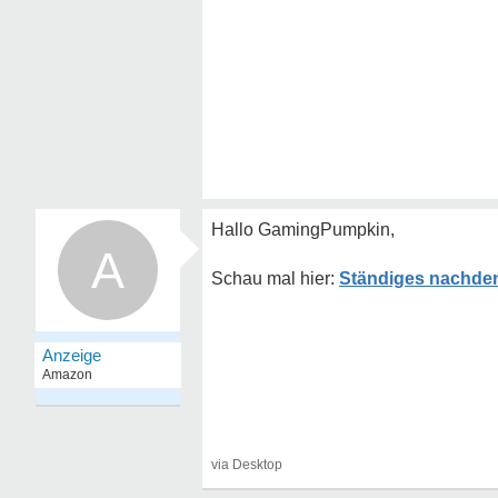
Hallo GamingPumpkin,
A
Ständiges nachden