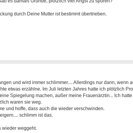
ab es damals Gründe, plötzlich viel Angst zu spüren?
kung durch Deine Mutter ist bestimmt übertrieben.
fangen und wird immer schlimmer.... Allerdings nur dann, wenn
hte etwas erzählne. Im Juli letzten Jahres hatte ich plötzlich Pr
rt eine Spiegelung machen, außer meine Frauenärztin... Ich hatt
tzlich waren sie weg.
 und hoffe, dass auch die wieder verschwinden.
igern.... schlimm ist das.
s wieder weggeht.