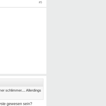
#5
er schlimmer.... Allerdings
zyste gewesen sein?