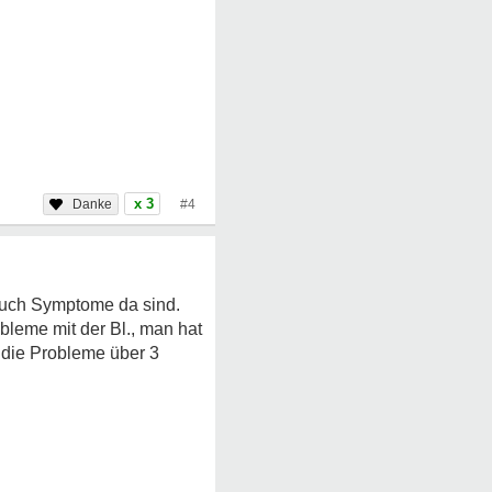
x 3
#4
 auch Symptome da sind.
obleme mit der Bl., man hat
e die Probleme über 3