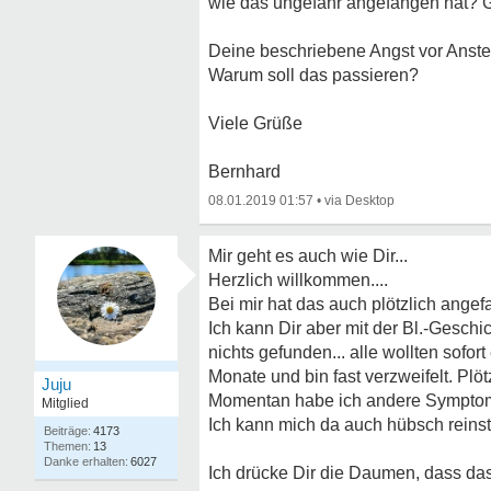
wie das ungefähr angefangen hat? G
Deine beschriebene Angst vor Anstec
Warum soll das passieren?
Viele Grüße
Bernhard
08.01.2019 01:57
•
Mir geht es auch wie Dir...
Herzlich willkommen....
Bei mir hat das auch plötzlich ange
Ich kann Dir aber mit der Bl.-Geschic
nichts gefunden... alle wollten sofo
Monate und bin fast verzweifelt. Plö
Juju
Momentan habe ich andere Symptome
Mitglied
Ich kann mich da auch hübsch reinste
4173
13
6027
Ich drücke Dir die Daumen, dass da