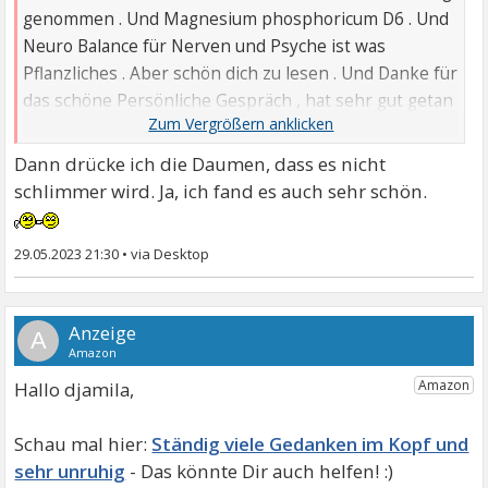
genommen . Und Magnesium phosphoricum D6 . Und
Neuro Balance für Nerven und Psyche ist was
Pflanzliches . Aber schön dich zu lesen . Und Danke für
das schöne Persönliche Gespräch , hat sehr gut getan
. ...
🤗
Dann drücke ich die Daumen, dass es nicht
schlimmer wird. Ja, ich fand es auch sehr schön.
29.05.2023 21:30
•
A
Hallo djamila,
Ständig viele Gedanken im Kopf und
sehr unruhig