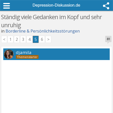
Ständig viele Gedanken im Kopf und sehr
unruhig
in
Borderline & Persönlichkeitsstörungen
<
1
2
3
4
5
6
>
81
djamila