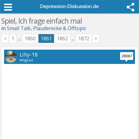
Spiel, Ich frage einfach mal
in
Small Talk, Plauderecke & Offtopic
<
1
...
1860
1861
1862
...
1872
>
Lilly-18
28067
Mitglied