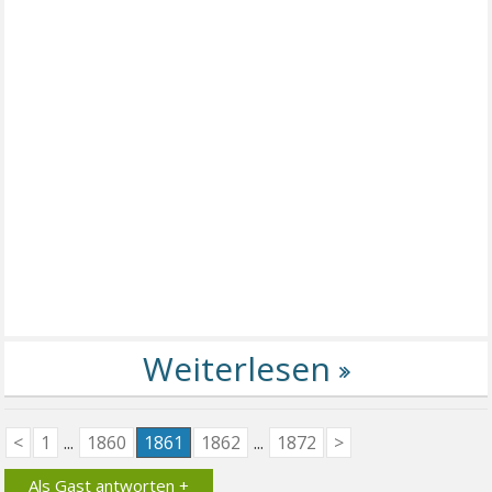
<
1
...
1860
1861
1862
...
1872
>
Als Gast antworten +