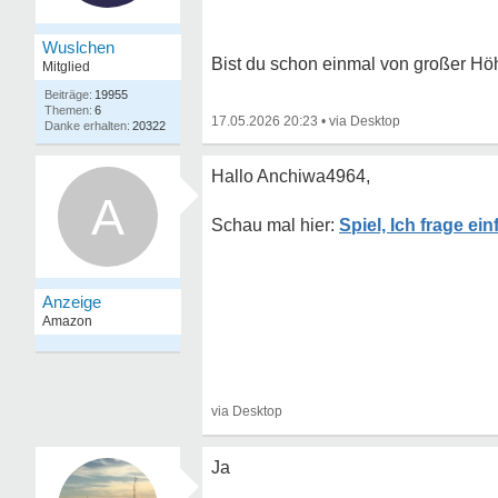
Wuslchen
Bist du schon einmal von großer H
Mitglied
19955
6
17.05.2026 20:23
•
20322
Hallo Anchiwa4964,
A
Spiel, Ich frage ei
Ja