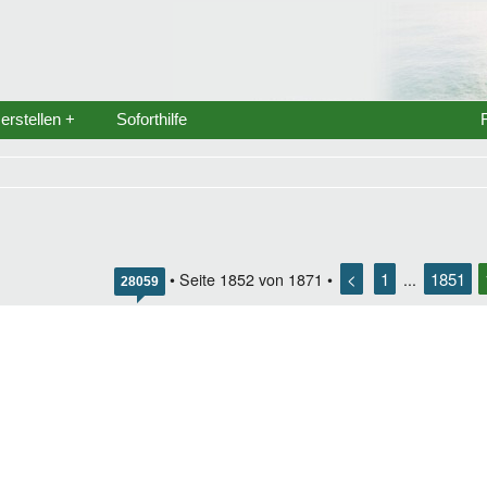
rstellen +
Soforthilfe
<
1
1851
• Seite
1852
von
1871
•
...
28059