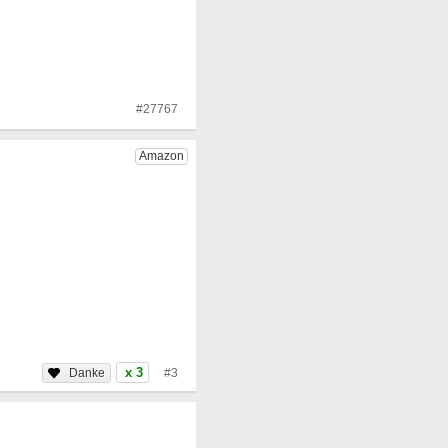
#27767
x 3
#3