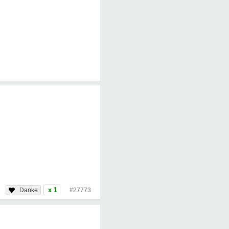
x 1
#27773