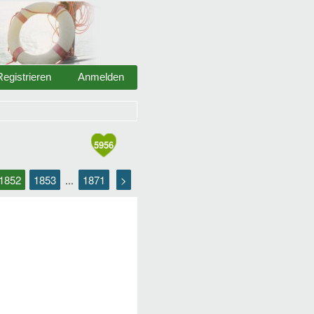
Registrieren
Anmelden
5956
1852
1853
1871
>
...