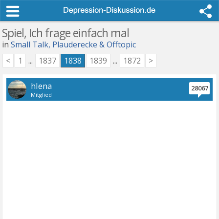
Spiel, Ich frage einfach mal
in
Small Talk, Plauderecke & Offtopic
<
1
...
1837
1838
1839
...
1872
>
hlena
28067
Mitglied