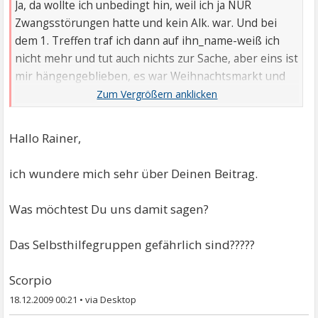
Ja, da wollte ich unbedingt hin, weil ich ja NUR
Zwangsstörungen hatte und kein Alk. war. Und bei
dem 1. Treffen traf ich dann auf ihn_name-weiß ich
nicht mehr und tut auch nichts zur Sache, aber eins ist
mir hängengeblieben, es war Weihnachtsmarkt und
wir kamen nach dem Treffen am Glühweinstand
vorbei. Mit den anderen war ich nicht mitgegangen,
weil die noch in eine Kneipe wollten und ich gerade
Hallo Rainer,
Saufpause hatte.
ich wundere mich sehr über Deinen Beitrag.
Django & moi kamen also an dem Glühweinstand
vorbei .....Danach ging ich zu dieser Selbsthilfegruppe
Was möchtest Du uns damit sagen?
nicht mehr.
Das Selbsthilfegruppen gefährlich sind?????
Scorpio
18.12.2009 00:21
•