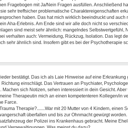
einen Fragebogen mit Ja/Nein Fragen ausfüllen. Anschließend h
ie sehr treffsicher problematische Charaktereigenschaften erka
gesprochen haben. Das hat mich wirklich beeindruckt und auch 
 ein Aha-Erlebnis. Am Ende sind wir alle doch nicht so verschie
hlagen sind meist sehr ähnlich: mangelndes Selbstwertgefühl, 
ei verhalten auch: Vermeidung, Rückzug, Isolation. Das legt d
 sehr ähnlich sind. Insofern gibt es bei der Psychotherapie s
eder bestätigt. Das ich als Laie Hinweise auf eine Erkrankung
 Richtung einschlägt. Das Vertrauen an Psychiater, Psycholog
 Machen sich Notizen, sehen interessiert in dein Gesicht. Aber
te meine Therapeutin mich an einen kompetenteren Kollegen/in v
ne Farce.
rauma Therapie?.......War mit 20 Mutter von 4 Kindern, einen 
wangerschaft überfallen und bis zur Ohnmacht gewürgt worden.
tzfahrzeug der Polizei ins Krankenhaus gebracht. Meine Ehel
 und Vergewaltigungen. Was meinst du dazu?