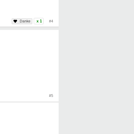
x 1
#4
#5