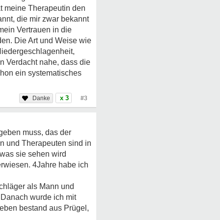
at meine Therapeutin den
nnt, die mir zwar bekannt
mein Vertrauen in die
den. Die Art und Weise wie
Niedergeschlagenheit,
en Verdacht nahe, dass die
chon ein systematisches
x 3
#3
 geben muss, das der
en und Therapeuten sind in
 was sie sehen wird
erwiesen. 4Jahre habe ich
Schläger als Mann und
 Danach wurde ich mit
eben bestand aus Prügel,