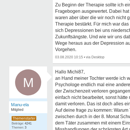
Zu Beginn der Therapie sollte ich 
Fragebogen ausgewertet. Dabei hat s
waren aber über die wir noch nicht 
Therapie bestärkt. Für mich war das
sich Depressionen bei uns niedersc
Zukunftsängste. Und wie wir uns dab
Wege heraus aus der Depression auch
Vorgehen.
03.08.2020 10:15
•
Hallo Michi87,
M
an Hand meiner Tochter werde ich wi
Psychologe endlich mal eine andere
der Zwischenzeit verloren gegangen.
einfach nicht bearbeitet, sonst hät
damit verloren. Das ist doch alles ei
Manu-ela
Mitglied
Auf deine frage zu kommen: Warum T
zwischen durch in der 8. Monat Sch
dem Täter zusammen mit einem Einsa
4241
3
Misshandlungen der schrägsten Art