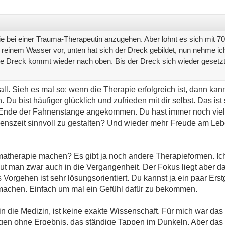
e bei einer Trauma-Therapeutin anzugehen. Aber lohnt es sich mit 7
it reinem Wasser vor, unten hat sich der Dreck gebildet, nun nehme ich
e Dreck kommt wieder nach oben. Bis der Dreck sich wieder gesetzt 
all. Sieh es mal so: wenn die Therapie erfolgreich ist, dann kan
u bist häufiger glücklich und zufrieden mit dir selbst. Das ist 
m Ende der Fahnenstange angekommen. Du hast immer noch viel 
ebenszeit sinnvoll zu gestalten? Und wieder mehr Freude am L
therapie machen? Es gibt ja noch andere Therapieformen. Ich
ut man zwar auch in die Vergangenheit. Der Fokus liegt aber da
Vorgehen ist sehr lösungsorientiert. Du kannst ja ein paar Ers
achen. Einfach um mal ein Gefühl dafür zu bekommen.
ein die Medizin, ist keine exakte Wissenschaft. Für mich war da
ungen ohne Ergebnis, das ständige Tappen im Dunkeln. Aber das