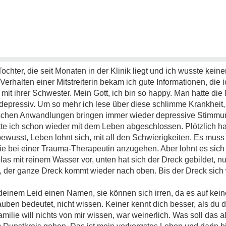
 Tochter, die seit Monaten in der Klinik liegt und ich wusste kei
Verhalten einer Mitstreiterin bekam ich gute Informationen, die 
er mit ihrer Schwester. Mein Gott, ich bin so happy. Man hatte di
 depressiv. Um so mehr ich lese über diese schlimme Krankheit,
ischen Anwandlungen bringen immer wieder depressive Stimmun
te ich schon wieder mit dem Leben abgeschlossen. Plötzlich h
usst, Leben lohnt sich, mit all den Schwierigkeiten. Es muss
ie bei einer Trauma-Therapeutin anzugehen. Aber lohnt es sich
 Glas mit reinem Wasser vor, unten hat sich der Dreck gebildet, 
, der ganze Dreck kommt wieder nach oben. Bis der Dreck sich w
einem Leid einen Namen, sie können sich irren, da es auf kein
uben bedeutet, nicht wissen. Keiner kennt dich besser, als du di
ilie will nichts von mir wissen, war weinerlich. Was soll das a