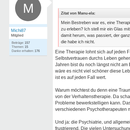
M
Zitat von Manu-ela:
Mein Bestreben war es, eine Therapi
zu erleben? Ich stell mir ein Glas m
Michi87
damit herum, was passiert, der ganz
Mitglied
die habe ich nicht.
157
15
176
Eine Therapie lohnt sich auf jeden F
Selbstvertrauen durchs Leben gehen. D
Jahren bist du noch längst nicht a
wäre es nicht viel schöner diese L
ist es auf jeden Fall wert.
Warum möchtest du denn eine Trauma
von der Verhaltenstherapie. Da scha
Probleme bewerkstelligen kann. Das 
verschiedenen Psychotherapeuten m
Und ja: die Psychiatrie, und allgem
frustrierend. Die vielen Untersuch