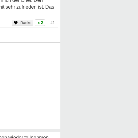
n ich der Chef. Den
t sehr zufrieden ist. Das
x 2
#1
eben wieder teilnehmen