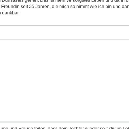
Dunstkreis gehen. Das ist mein verkorgstes Leben und darin bi
 Freundin seit 35 Jahren, die mich so nimmt wie ich bin und dami
h dankbar.
fnung und Freude teilen, dass dein Tochter wieder so aktiv im L