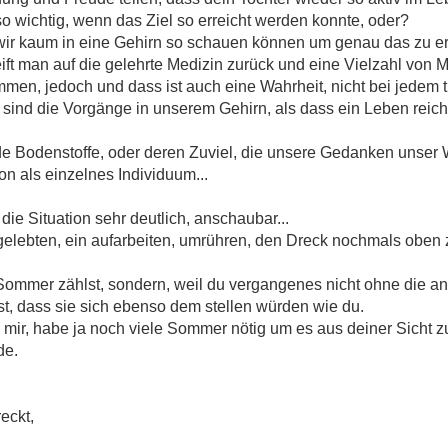
so wichtig, wenn das Ziel so erreicht werden konnte, oder?
wir kaum in eine Gehirn so schauen können um genau das zu e
ift man auf die gelehrte Medizin zurück und eine Vielzahl von
men, jedoch und dass ist auch eine Wahrheit, nicht bei jedem tri
sind die Vorgänge in unserem Gehirn, als dass ein Leben reicht
de Bodenstoffe, oder deren Zuviel, die unsere Gedanken unser
n als einzelnes Individuum...
 die Situation sehr deutlich, anschaubar...
l gelebten, ein aufarbeiten, umrühren, den Dreck nochmals oben
e Sommer zählst, sondern, weil du vergangenes nicht ohne die a
st, dass sie sich ebenso dem stellen würden wie du.
 mir, habe ja noch viele Sommer nötig um es aus deiner Sicht 
de.
eckt,