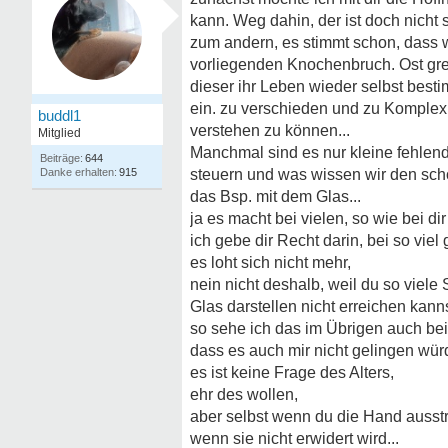
kann. Weg dahin, der ist doch nicht 
zum andern, es stimmt schon, dass 
vorliegenden Knochenbruch. Ost gre
dieser ihr Leben wieder selbst bestim
ein. zu verschieden und zu Komplex 
buddl1
verstehen zu können...
Mitglied
Manchmal sind es nur kleine fehlen
644
915
steuern und was wissen wir den scho
das Bsp. mit dem Glas...
ja es macht bei vielen, so wie bei dir
ich gebe dir Recht darin, bei so vie
es loht sich nicht mehr,
nein nicht deshalb, weil du so viel
Glas darstellen nicht erreichen kann
so sehe ich das im Übrigen auch bei
dass es auch mir nicht gelingen wür
es ist keine Frage des Alters,
ehr des wollen,
aber selbst wenn du die Hand ausstr
wenn sie nicht erwidert wird...