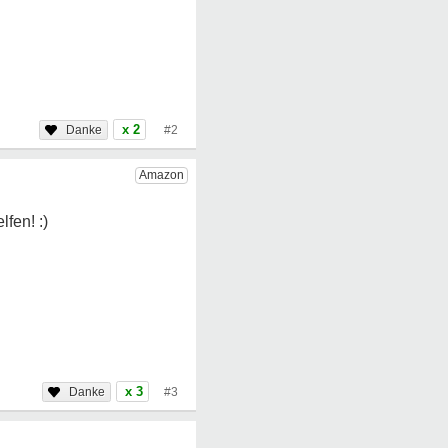
x 2
#2
x 3
#3