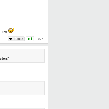
haben
x 1
#76
arten?