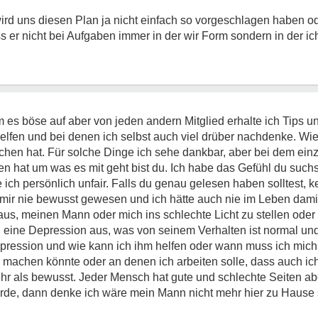
wird uns diesen Plan ja nicht einfach so vorgeschlagen haben 
 er nicht bei Aufgaben immer in der wir Form sondern in der i
m es böse auf aber von jeden andern Mitglied erhalte ich Tips 
helfen und bei denen ich selbst auch viel drüber nachdenke. Wie
chen hat. Für solche Dinge ich sehe dankbar, aber bei dem ein
en hat um was es mit geht bist du. Ich habe das Gefühl du suchs
e ich persönlich unfair. Falls du genau gelesen haben solltest,
s mir nie bewusst gewesen und ich hätte auch nie im Leben dami
aus, meinen Mann oder mich ins schlechte Licht zu stellen oder 
h eine Depression aus, was von seinem Verhalten ist normal un
epression und wie kann ich ihm helfen oder wann muss ich mich
h machen könnte oder an denen ich arbeiten solle, dass auch i
ehr als bewusst. Jeder Mensch hat gute und schlechte Seiten a
ürde, dann denke ich wäre mein Mann nicht mehr hier zu Hause