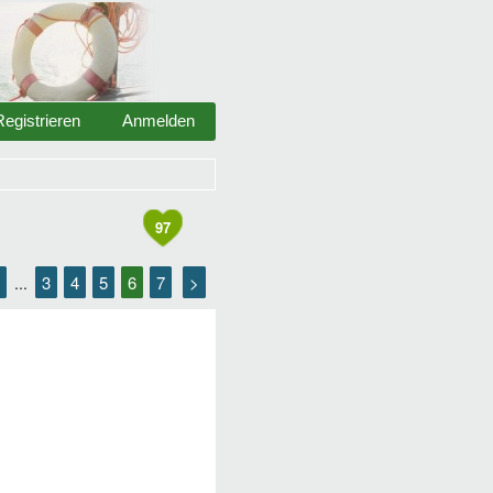
Registrieren
Anmelden
97
3
4
5
6
7
>
...