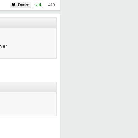
x 4
#79
n er