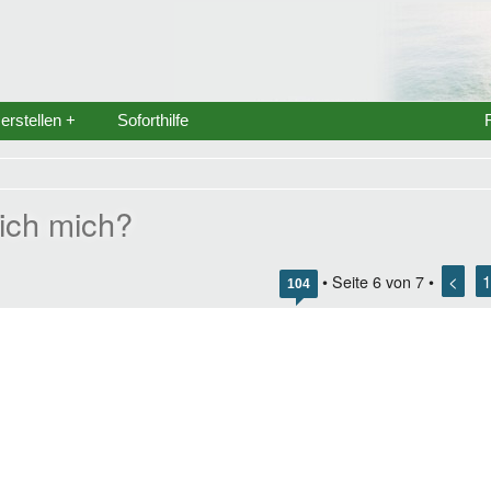
rstellen +
Soforthilfe
 ich mich?
<
1
• Seite
6
von
7
•
104