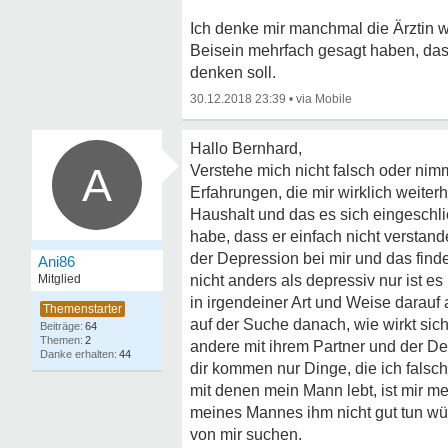
Ich denke mir manchmal die Ärztin 
Beisein mehrfach gesagt haben, dass
denken soll.
30.12.2018 23:39
•
Hallo Bernhard,
A
Verstehe mich nicht falsch oder nim
Erfahrungen, die mir wirklich weiter
Haushalt und das es sich eingeschli
habe, dass er einfach nicht verstand
der Depression bei mir und das find
Ani86
Mitglied
nicht anders als depressiv nur ist e
in irgendeiner Art und Weise darauf 
auf der Suche danach, wie wirkt sic
64
2
andere mit ihrem Partner und der D
44
dir kommen nur Dinge, die ich falsc
mit denen mein Mann lebt, ist mir m
meines Mannes ihm nicht gut tun w
von mir suchen.