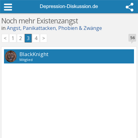
Noch mehr Existenzangst
in
Angst, Panikattacken, Phobien & Zwänge
<
1
2
3
4
>
56
BlackKnight
Mitglied