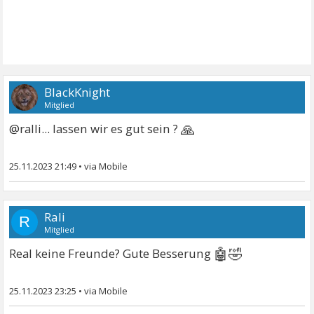
BlackKnight
Mitglied
🙏
@ralli... lassen wir es gut sein ?
25.11.2023 21:49
•
Rali
R
Mitglied
🤖🤣
Real keine Freunde? Gute Besserung
25.11.2023 23:25
•