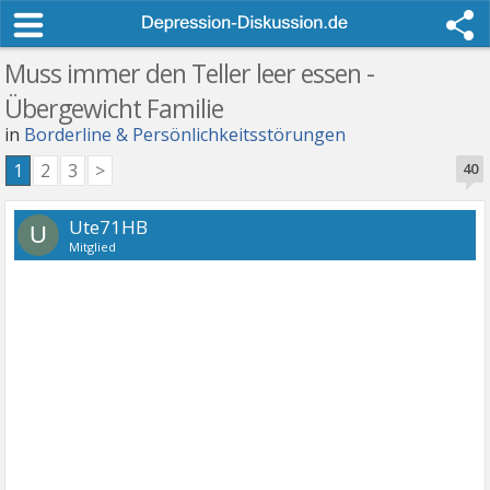
Muss immer den Teller leer essen -
Übergewicht Familie
in
Borderline & Persönlichkeitsstörungen
1
2
3
>
40
Ute71HB
U
Mitglied