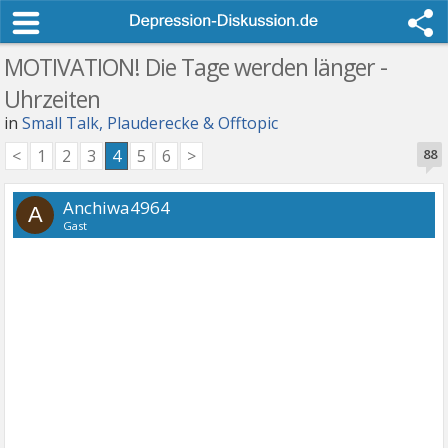
MOTIVATION! Die Tage werden länger -
Uhrzeiten
in
Small Talk, Plauderecke & Offtopic
<
1
2
3
4
5
6
>
88
Anchiwa4964
A
Gast