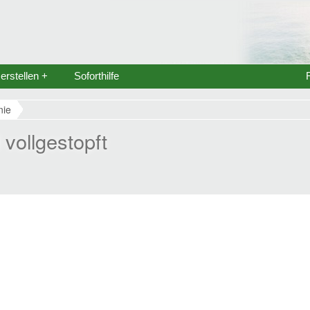
rstellen +
Soforthilfe
nie
 vollgestopft