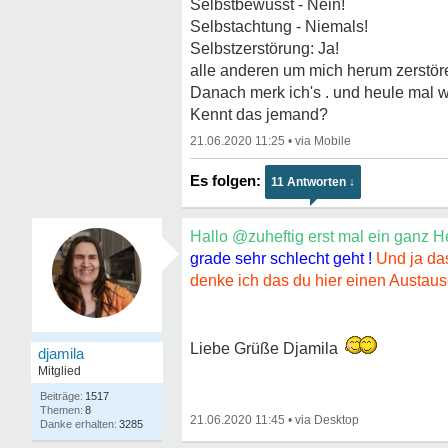
Selbstbewusst - Nein!
Selbstachtung - Niemals!
Selbstzerstörung: Ja!
alle anderen um mich herum zerstör
Danach merk ich's . und heule mal wi
Kennt das jemand?
21.06.2020 11:25
•
11 Antworten ↓
Hallo @zuheftig erst mal ein ganz H
grade sehr schlecht geht !
Und ja da
denke ich das du hier einen Austausch
Liebe Grüße Djamila
djamila
Mitglied
1517
8
21.06.2020 11:45
•
3285