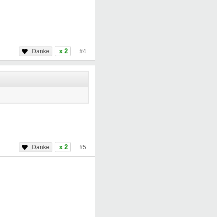
x 2
#4
x 2
#5