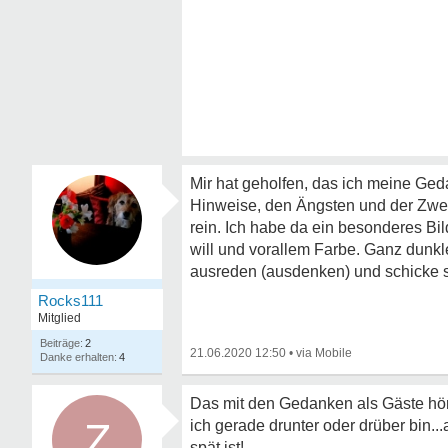
Mir hat geholfen, das ich meine Ge
Hinweise, den Ängsten und der Zwei
rein. Ich habe da ein besonderes B
will und vorallem Farbe. Ganz dunk
ausreden (ausdenken) und schicke sie i
Rocks111
Mitglied
2
21.06.2020 12:50
•
4
Das mit den Gedanken als Gäste hör
Z
ich gerade drunter oder drüber bin...
spät ist!