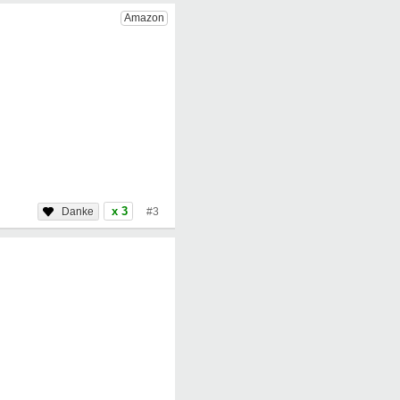
x 3
#3