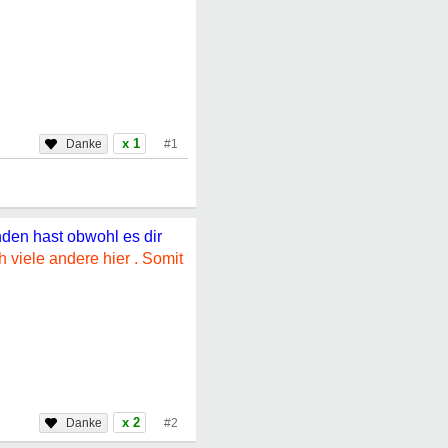
x 1
#1
den hast obwohl es dir
 viele andere hier . Somit
x 2
#2