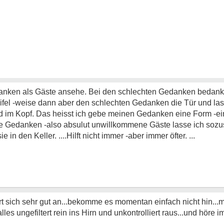
danken als Gäste ansehe. Bei den schlechten Gedanken bedanke
fel -weise dann aber den schlechten Gedanken die Tür und las
ild im Kopf. Das heisst ich gebe meinen Gedanken eine Form -e
le Gedanken -also absulut unwillkommene Gäste lasse ich sozus
n den Keller. ....Hilft nicht immer -aber immer öfter. ...
t sich sehr gut an...bekomme es momentan einfach nicht hin...
alles ungefiltert rein ins Hirn und unkontrolliert raus...und höre