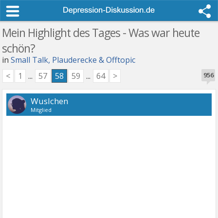
Mein Highlight des Tages - Was war heute
schön?
in
Small Talk, Plauderecke & Offtopic
<
1
...
57
58
59
...
64
>
956
Wuslchen
Mitglied