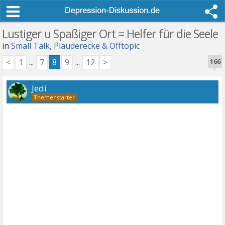
Lustiger u Spaßiger Ort = Helfer für die Seele
in
Small Talk, Plauderecke & Offtopic
<
1
...
7
8
9
...
12
>
166
Jedi