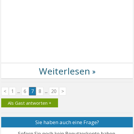
<
1
...
6
7
8
...
20
>
Als Gast antworten +
Sie haben auch eine Frage?
Sofern Sie noch kein Benutzerkonto haben,