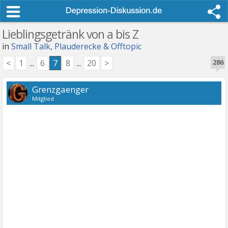
Lieblingsgetränk von a bis Z
in
Small Talk, Plauderecke & Offtopic
<
1
...
6
7
8
...
20
>
286
Grenzgaenger
Mitglied