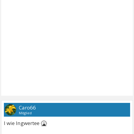
Caro66
Mitglied
🤮
I wie Ingwertee