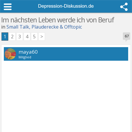
Im nächsten Leben werde ich von Beruf
in
Small Talk, Plauderecke & Offtopic
1
2
3
4
5
>
67
maya60
Mitglied