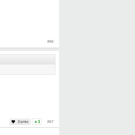
#66
x 1
#67