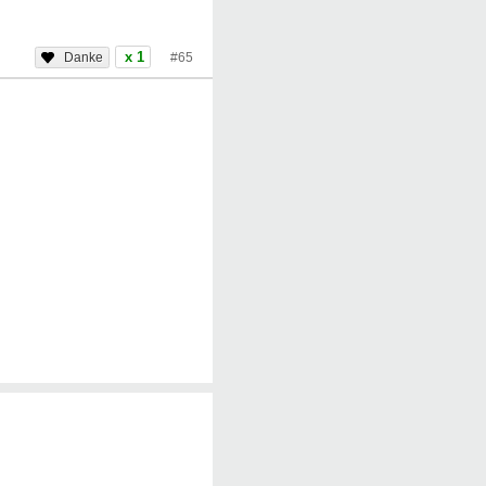
x 1
#65