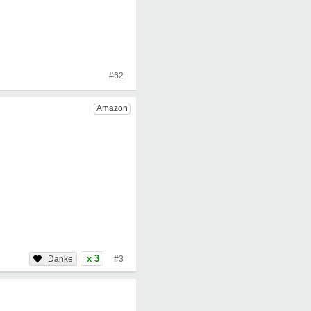
#62
x 3
#3