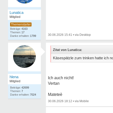
Lunatica
Mitglied
4163
17
30.06.2026 15:41
•
1799
Zitat von Lunatica:
Käsespätzle zum trinken hatte ich no
hlena
Ich auch nicht!
Mitglied
Vertan
42699
7
Mateteè
7024
30.06.2026 18:12
•