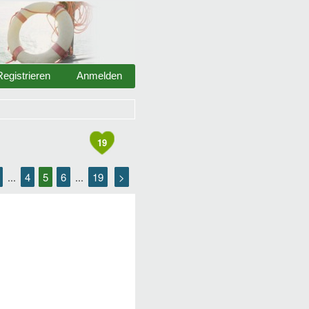
Registrieren
Anmelden
19
4
5
6
19
>
...
...