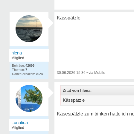
Kässpätzle
hlena
Mitglied
42699
7
30.06.2026 15:36
•
7024
Zitat von hlena:
Kässpätzle
Käsespätzle zum trinken hatte ich n
Lunatica
Mitglied