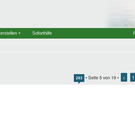
rstellen +
Soforthilfe
<
1
• Seite
5
von
19
•
283