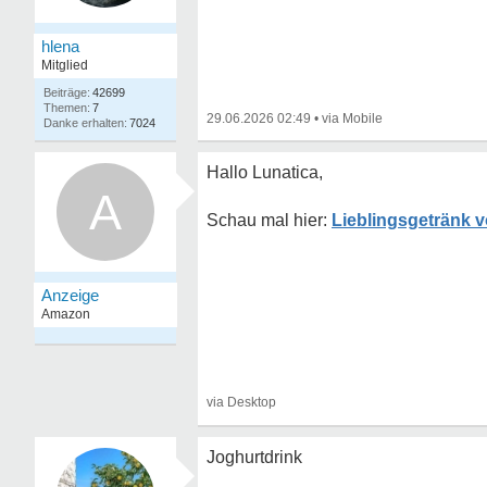
hlena
Mitglied
42699
7
29.06.2026 02:49
•
7024
Hallo Lunatica,
A
Lieblingsgetränk v
Joghurtdrink