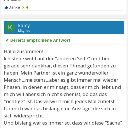
andere/n küsst, oder ständig an eine/n andere/n
x 4
denkt. Zum Beispiel: Ein Bild von dem Partner, der
einen anderen küsst, trifft unwillkürlich den
kaley
K
Erkrankten. Während die meisten Menschen, welche
Mitglied
nicht an OCD erkrankt sind, in der Lage sind diese
✔ Bereits empfohlene Antwort
Bilder leicht als Paranoia auszublenden, foltert sich
der an ROCD Erkrankte selbst mit dem Gedanken der
Hallo zusammen!
Partner könnte untreu geworden sein.
Ich stehe wohl auf der "anderen Seite" und bin
gerade sehr dankbar, diesen Thread gefunden zu
haben. Mein Partner ist ein ganz wundervoller
Mensch...meistens...aber es gibt immer mal wieder
Phasen, in denen er mir sagt, dass er mich liebt und
mich will aber sich nicht sicher ist, ob das das
"richtige" ist. Das verwirrt mich jedes Mal zutiefst -
für mich war das bislang eine Aussage, die sich in
sich widerspricht.
Und bislang war es immer so, dass wir diese "Sache"