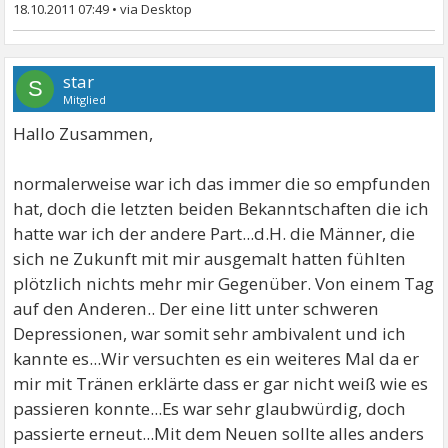
18.10.2011 07:49
•
Dies kann Erkrankte dazu führen zu glauben, dass sie
ihren Partner nicht wirklich (ernsthaft) lieben. In
anderen Fällen können sie ebenso denken, dass sie
star
S
zu mängelbehaftet sind, um eine andere Person zu
Mitglied
lieben. So führt ROCD häufig zu einer temporären
Hallo Zusammen,
oder dauerhaften Beendigung der Beziehung.
Erkrankte werfen dabei oft Beziehungen weg, welche
normalerweise war ich das immer die so empfunden
eigentlich perfekt zu ihnen passten, weil sie fühlen,
hat, doch die letzten beiden Bekanntschaften die ich
dass ihre Gefühle für ihren Partner nicht so sind, wie
hatte war ich der andere Part...d.H. die Männer, die
sie sein solten. Dies führt dazu, dass sich gewaltige
sich ne Zukunft mit mir ausgemalt hatten fühlten
Spannungen in der Beziehung bilden, welche die
plötzlich nichts mehr mir Gegenüber. Von einem Tag
Erkrankten möglicherweise ebenso als ein Zeichen
auf den Anderen.. Der eine litt unter schweren
sehen, dass die Beziehung dabei ist zu scheitern, bzw.
Depressionen, war somit sehr ambivalent und ich
schon gescheitert ist.
kannte es...Wir versuchten es ein weiteres Mal da er
mir mit Tränen erklärte dass er gar nicht weiß wie es
Wenn nun die Erkrankten daran gehen die Beziehung
passieren konnte...Es war sehr glaubwürdig, doch
zu beenden, haben sie oft nicht einmal eine richtige
passierte erneut...Mit dem Neuen sollte alles anders
Vorstellung davon, warum sie dieses tun (außer der