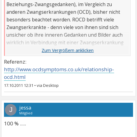
Beziehungs-Zwangsgedanken), im Vergleich zu
anderen Zwangserkrankungen (OCD), bisher nicht
besonders beachtet worden. ROCD betrifft viele
Zwangserkrankte - denn viele von ihnen sind sich
unsicher ob ihre inneren Gedanken und Bilder auch
wirklich in Verbindung mit einer Zwangserkrankung
stehen.
Referenz:
Was ist ROCD?
http://www.ocdsymptoms.co.uk/relationship-
Beim ROCD ist es üblich für die Erkrankten sich
ocd.html
immer wieder zu fragen, ob ihre aktuellen Partner
17.10.2011 12:31
•
wirklich die richtige Person für sie sind, und ob sie
ihren Partner tatsächlich lieben oder nicht. Die
meisten Menschen sind sich darin bewusst, dass es
jessa
J
keine Beziehung ohne Mängel und Tiefpunkten gibt,
Mitglied
die Erkrankten an ROCD sind meistens jedoch unfähig
100 % .....
dies zu erkennen.