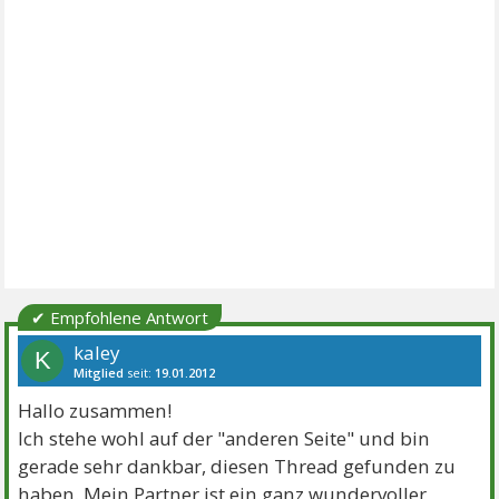
✔ Empfohlene Antwort
kaley
K
Mitglied
seit:
19.01.2012
Beiträge:
8
Themen:
2
Hallo zusammen!
Ich stehe wohl auf der "anderen Seite" und bin
gerade sehr dankbar, diesen Thread gefunden zu
haben. Mein Partner ist ein ganz wundervoller