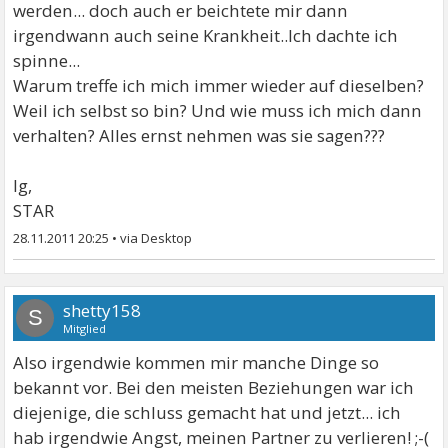
werden... doch auch er beichtete mir dann
Tatsache, dass die Gefühle nicht "richtig" sind). Sie
irgendwann auch seine Krankheit..Ich dachte ich
können auch keinen guten Grund angeben, falls man
spinne...
sie ernsthaft fragt.
Warum treffe ich mich immer wieder auf dieselben?
Weil ich selbst so bin? Und wie muss ich mich dann
Und wenn die Erkrankten ganz tief wissen, dass sie
verhalten? Alles ernst nehmen was sie sagen???
ihren Partner lieben, prüfen sie sich dennoch ständig,
ob dies immer noch wirklich so ist. Diese anhaltende
lg,
Zweifel nagen an dem Erkrankten und ist oftmals
STAR
psychisch kräftezehrend - genauso wie die meisten
28.11.2011 20:25
•
anderen Zwangssymptome.
Trigger für ROCD
shetty158
S
ROCD kann ausgelöst werden durch verschiedene
Mitglied
Gedanken und Bilder und oftmals variert dies von
Also irgendwie kommen mir manche Dinge so
Erkrankten zu Erkrankten. Filme, Fernsehsendungen
bekannt vor. Bei den meisten Beziehungen war ich
und Lieder können als ein starker Auslöser agieren.
diejenige, die schluss gemacht hat und jetzt... ich
hab irgendwie Angst, meinen Partner zu verlieren! ;-(
Beim sehen oder hören dieser Medien, beginnen die