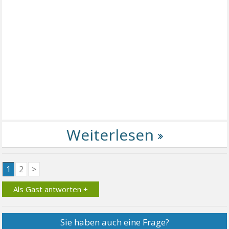
1
2
>
Als Gast antworten +
Sie haben auch eine Frage?