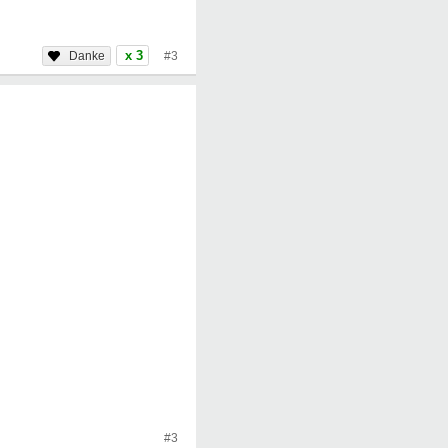
x 3
#3
#3