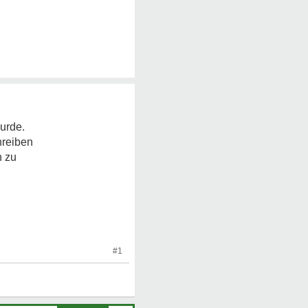
wurde.
hreiben
n zu
#1