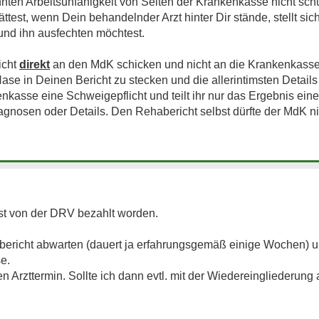
ten Arbeitsunfähigkeit von Seiten der Krankenkasse nicht schu
ättest, wenn Dein behandelnder Arzt hinter Dir stände, stellt sic
 und ihn ausfechten möchtest.
icht
direkt
an den MdK schicken und nicht an die Krankenkass
e Nase in Deinen Bericht zu stecken und die allerintimsten Detail
kasse eine Schweigepflicht und teilt ihr nur das Ergebnis ein
Diagnosen oder Details. Den Rehabericht selbst dürfte der MdK 
ist von der DRV bezahlt worden.
abericht abwarten (dauert ja erfahrungsgemäß einige Wochen) 
e.
n Arzttermin. Sollte ich dann evtl. mit der Wiedereingliederung