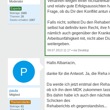
Verfahren wegen einer nichtanerkann
Moderator
und relativ gute Erfolgsaussichten h
Experte
Frage, ob du Dir den Konflikt antun
1665
26
1067
Falls nicht, solltest Du den Rehaber
selbst hat definitiv kein Recht, ihr
nämlich auch gegenüber der Kranken
Arbeitsunfähigkeit mit, nicht aber 
weitergeben.
09.07.2013 11:17
•
Hallo Albarracin,
P
danke für die Antwort. Ja, die Reha 
Da werde ich jetzt erstmal den Reh
ob ich ihn dem MDK zukommen lass
paula
Mitglied
Bis dahin habe ich auch den nächste
Schicken des
Rehaberichts eh gegenstandslos...
61
13