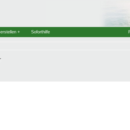
rstellen +
Soforthilfe
r