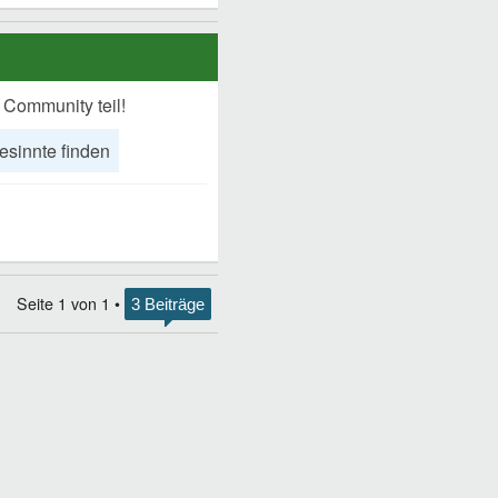
 Community teil!
esinnte finden
Seite
1
von
1
•
3 Beiträge