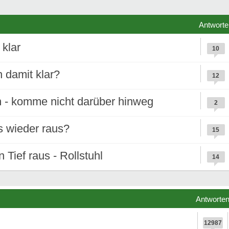
Antworte
klar
10
 damit klar?
12
 - komme nicht darüber hinweg
2
s wieder raus?
15
ief raus - Rollstuhl
14
Antworte
12987