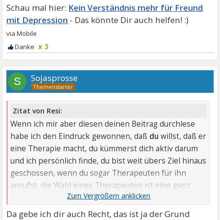
Kein Verständnis mehr für Freund
mit Depression
x 3
Sojasprosse
S
Zitat von Resi:
Wenn ich mir aber diesen deinen Beitrag durchlese
habe ich den Eindruck gewonnen, daß
du
willst, daß er
eine Therapie macht, du kümmerst dich aktiv darum
und ich persönlich finde, du bist weit übers Ziel hinaus
geschossen, wenn du sogar Therapeuten für ihn
anrufst, die Wahl eines Therapeuten ist eine ganz
persönliche, wenn nicht sogar intime Angelegenheit,
bei der viele Faktoren stimmen müssen.
Da gebe ich dir auch Recht, das ist ja der Grund