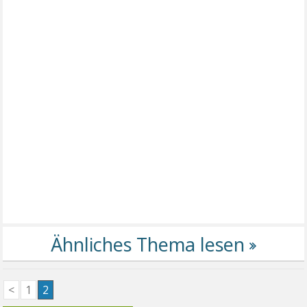
<
1
2