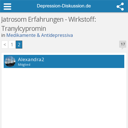
Jatrosom Erfahrungen - Wirkstoff:
Tranylcypromin
in
Medikamente & Antidepressiva
<
1
2
17
Alexandra2
Mitglied