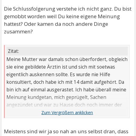
Die Schlussfolgerung verstehe ich nicht ganz. Du bist
gemobbt worden weil Du keine eigene Meinung
hattest? Oder kamen da noch andere Dinge
zusammen?
Zitat:
Meine Mutter war damals schon überfordert, obgleich
sie eine gebildete Ärztin ist und sich mit soetwas
eigentlich auskennen sollte. Es wurde nie Hilfe
konsultiert, doch habe ich mit 14 damit aufgehört. Da
bin ich auf einmal ausgerastet. Ich habe überall meine
Meinung kundgetan, mich geprügelt, Sachen
angezündet und war zu Hause doch noch immer der
brave Sohn der für seine Mutter da ist. Meine
Emotionen habe ich weiterhin hinter einer Mauer
versteckt, dies ging so weit das ich nichts mehr fühlen
Meistens sind wir ja so nah an uns selbst dran, dass
konnte. Ich war mit 14 Jahen unfähig, eine