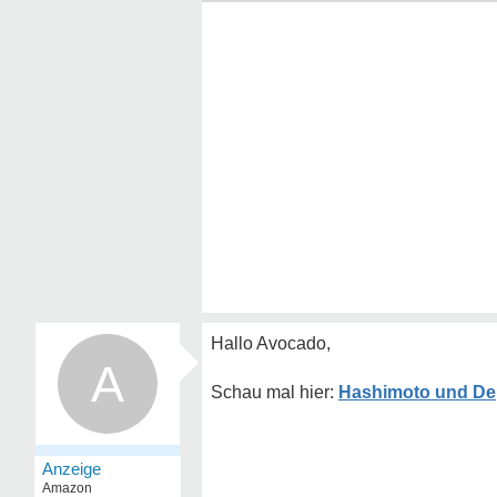
Hallo Avocado,
A
Hashimoto und De