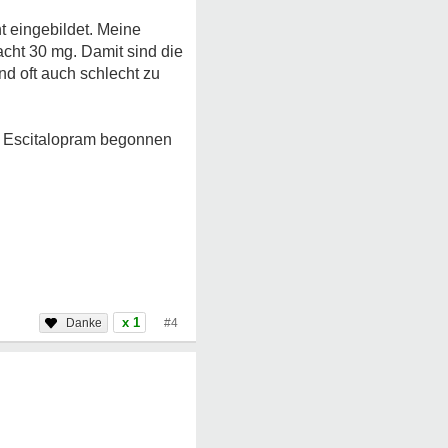
t eingebildet. Meine
Nacht 30 mg. Damit sind die
d oft auch schlecht zu
it Escitalopram begonnen
x 1
#4