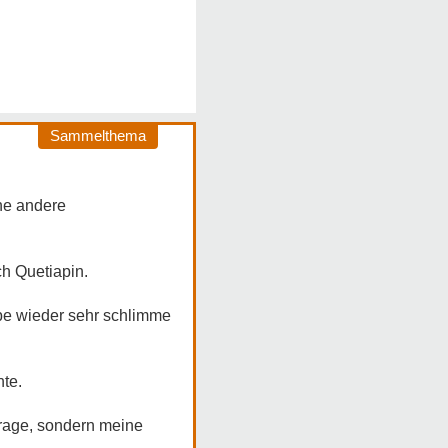
Sammelthema
ine andere
ch Quetiapin.
abe wieder sehr schlimme
nte.
rtrage, sondern meine