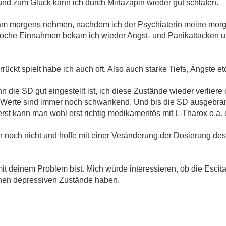
 und zum Glück kann ich durch Mirtazapin wieder gut schlafen.
opram morgens nehmen, nachdem ich der Psychiaterin meine mo
Woche Einnahmen bekam ich wieder Angst- und Panikattacken u
rückt spielt habe ich auch oft. Also auch starke Tiefs, Ängste e
 die SD gut eingestellt ist, ich diese Zustände wieder verliere
 Werte sind immer noch schwankend. Und bis die SD ausgebrandt
t kann man wohl erst richtig medikamentös mit L-Tharox o.a. e
h noch nicht und hoffe mit einer Veränderung der Dosierung de
 mit deinem Problem bist. Mich würde interessieren, ob die Esci
chen depressiven Zustände haben.