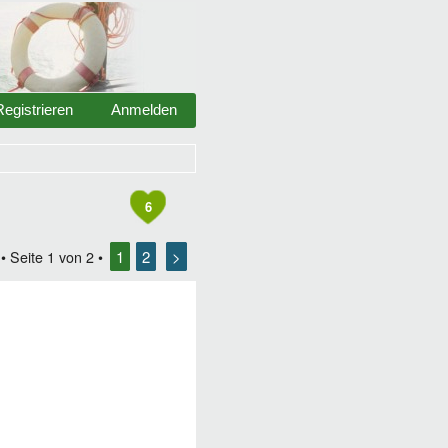
Registrieren
Anmelden
6
1
2
>
• Seite
1
von
2
•