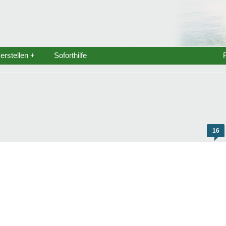
rstellen +
Soforthilfe
16