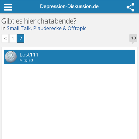
Gibt es hier chatabende?
in
Small Talk, Plauderecke & Offtopic
<
1
2
19
Lost111
Mitglied