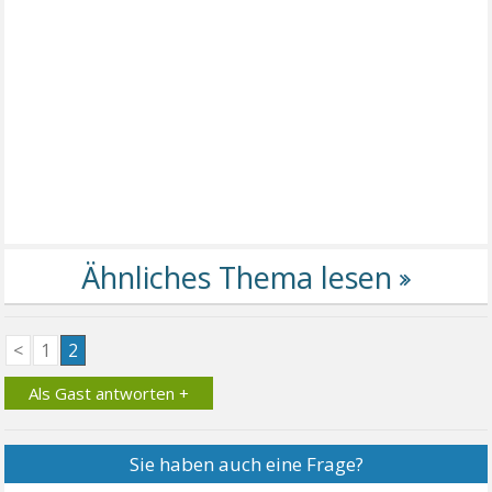
<
1
2
Als Gast antworten +
Sie haben auch eine Frage?