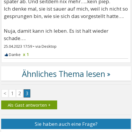
später ab. Und seitdem nix mehr…..kein piep.
Ich denke mal, sie ist sauer auf mich, weil ich nicht so
gesprungen bin, wie sie sich das vorgestellt hatte….
Nuja, damit kann ich leben. Es ist halt wieder
schade….
25.04.2023 17:59
•
x 1
<
1
2
3
Als Gast antworten +
Sie haben auch eine Frage?